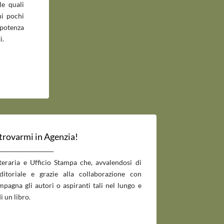
le quali
ui pochi
potenza
i.
 trovarmi in Agenzia!
___________________________
tteraria e Ufficio Stampa che, avvalendosi di
editoriale e grazie alla collaborazione con
pagna gli autori o aspiranti tali nel lungo e
i un libro.