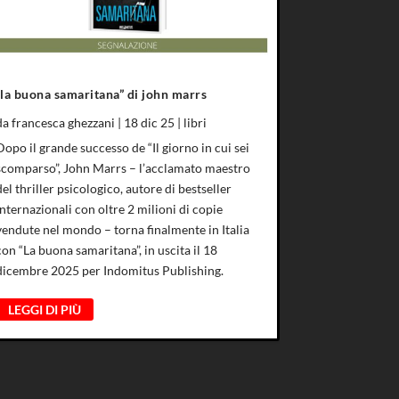
“la buona samaritana” di john marrs
da
francesca ghezzani
|
18 dic 25
|
libri
Dopo il grande successo de “Il giorno in cui sei
scomparso”, John Marrs – l’acclamato maestro
del thriller psicologico, autore di bestseller
internazionali con oltre 2 milioni di copie
vendute nel mondo – torna finalmente in Italia
con “La buona samaritana”, in uscita il 18
dicembre 2025 per Indomitus Publishing.
LEGGI DI PIÙ