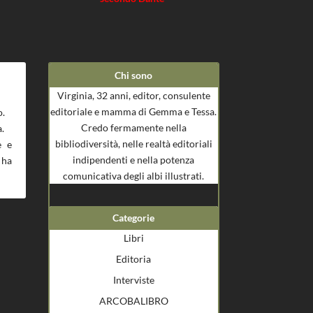
Chi sono
Virginia, 32 anni, editor, consulente
editoriale e mamma di Gemma e Tessa.
o.
Credo fermamente nella
a.
bibliodiversità, nelle realtà editoriali
e e
indipendenti e nella potenza
 ha
comunicativa degli albi illustrati.
Categorie
Libri
Editoria
Interviste
ARCOBALIBRO