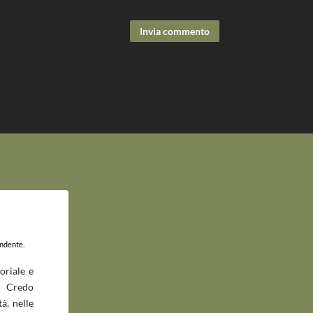
Invia commento
endente.
oriale e
 Credo
à, nelle