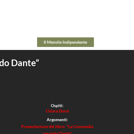
Il Mensile Indipendente
do Dante”
Ospiti:
Chiara Donà
Argomenti:
Presentazione del libro: "La Commedia
secondo Dante"