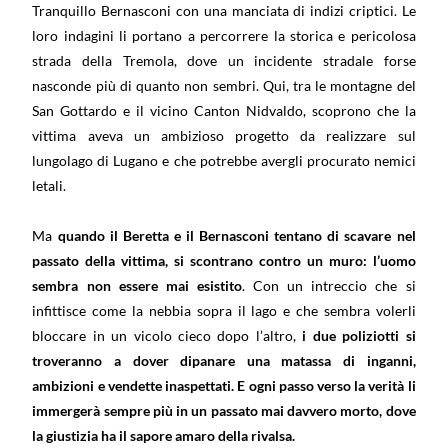
Tranquillo Bernasconi con una manciata di indizi criptici. Le
loro indagini li portano a percorrere la storica e pericolosa
strada della Tremola, dove un incidente stradale forse
nasconde più di quanto non sembri. Qui, tra le montagne del
San Gottardo e il vicino Canton Nidvaldo, scoprono che la
vittima aveva un ambizioso progetto da realizzare sul
lungolago di Lugano e che potrebbe avergli procurato nemici
letali.
Ma
quando il Beretta e il Bernasconi tentano di scavare nel
passato della vittima, si scontrano contro un muro: l’uomo
sembra non essere mai esistito
. Con un intreccio che si
infittisce come la nebbia sopra il lago e che sembra volerli
bloccare in un vicolo cieco dopo l’altro,
i due poliziotti si
troveranno a dover dipanare una matassa di inganni,
ambizioni e vendette inaspettati. E ogni passo verso la verità li
immergerà sempre più in un passato mai davvero morto, dove
la giustizia ha il sapore amaro della rivalsa.