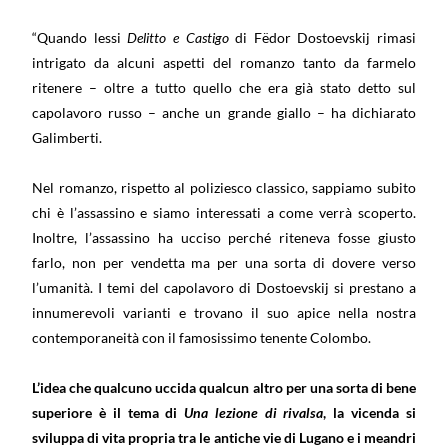
“Quando lessi
Delitto e Castigo
di Fëdor Dostoevskij rimasi
intrigato da alcuni aspetti del romanzo tanto da farmelo
ritenere – oltre a tutto quello che era già stato detto sul
capolavoro russo – anche un grande giallo – ha dichiarato
Galimberti.
Nel romanzo, rispetto al poliziesco classico, sappiamo subito
chi è l’assassino e siamo interessati a come verrà scoperto.
Inoltre, l’assassino ha ucciso perché riteneva fosse giusto
farlo, non per vendetta ma per una sorta di dovere verso
l’umanità. I temi del capolavoro di Dostoevskij si prestano a
innumerevoli varianti e trovano il suo apice nella nostra
contemporaneità con il famosissimo tenente Colombo.
L’idea che qualcuno uccida qualcun altro per una sorta di bene
superiore è il tema di
Una lezione di rivalsa
, la vicenda si
sviluppa di vita propria tra le antiche vie di Lugano e i meandri