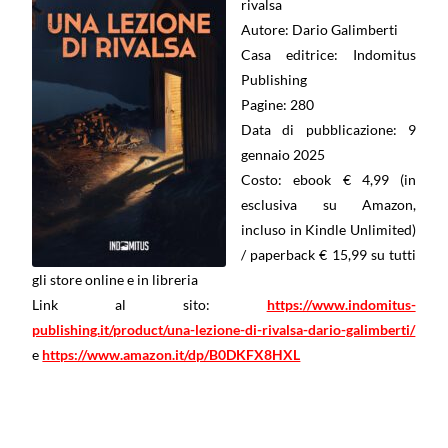
rivalsa
Autore: Dario Galimberti
Casa editrice: Indomitus
Publishing
Pagine: 280
Data di pubblicazione: 9
gennaio 2025
Costo: ebook € 4,99 (in
esclusiva su Amazon,
incluso in Kindle Unlimited)
/ paperback € 15,99 su tutti
gli store online e in libreria
Link al sito:
https://www.indomitus-
publishing.it/product/una-lezione-di-rivalsa-dario-galimberti/
e
https://www.amazon.it/dp/B0DKFX8HXL