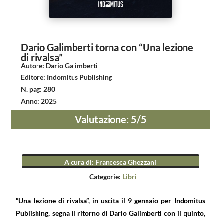
Dario Galimberti torna con “Una lezione
di rivalsa”
Autore
:
Dario Galimberti
Editore
:
Indomitus Publishing
N. pag
:
280
Anno
:
2025
Valutazione
:
5
/5
A cura di
:
Francesca Ghezzani
Categorie:
Libri
“Una lezione di rivalsa”, in uscita il 9 gennaio per Indomitus
Publishing, segna il ritorno di Dario Galimberti con il quinto,