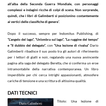
all’alba della Seconda Guerra Mondiale, con personaggi
complessi e indagini ricche di colpi di scena. Non sorprende,
quindi, che i libri di Galimberti si posizionino costantemente
ai vertici delle classifiche di genere
”.
Dopo il successo, sempre per Indomitus Publishing, di
“L’angelo del lago”, “Un’ombra sul lago”, “La ruggine del tempo”
e “Il dubbio del delegato”
, con
“Una lezione di rivalsa”
Dario
Galimberti ribadisce il suo posto tra gli autori di riferimento
per i lettori di gialli e noir, regalando una nuova avvincente
pagina alla saga del delegato Beretta, che si conferma un eroe
intramontabile della narrativa contemporanea. Un libro
imperdibile per chi cerca intrighi appassionanti, atmosfere
cariche di tensione e una scrittura di altissima qualità.
DATI TECNICI
Titolo: Una lezione di