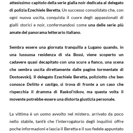
attesissimo capitolo della serie gialla noir dedicata al delegato
di polizia Ezechiele Beretta.
Un successo consolidato che, con
ogni nuova uscita, conquista il cuore degli appassionati di
gialli storici e noir, confermandosi come
una delle serie più
amate del panorama letterario italiano
.
Sembra essere una giornata tranquilla a Lugano quando, in
una lussuosa residenza di via Bossi, viene scoperto un
cadavere quasi decapitato con una scure a fianco, una scena
che sembra uscita direttamente dalle pagine tormentate di
Dostoevskij. Il delegato Ezechiele Beretta, poliziotto che ben
conosce
Delitto e castigo
, si trova di fronte a un caso che
rispecchia il dramma di Raskol’nikov, ma questa volta il
movente potrebbe essere una distorta giustizia personale.
La vittima è un uomo avvolto nel mistero, arrivato da poco
nello stabile, tant’è che l’interrogatorio degli inquilini offre
poche informazioni e lascia il Beretta e il suo fedele appuntato