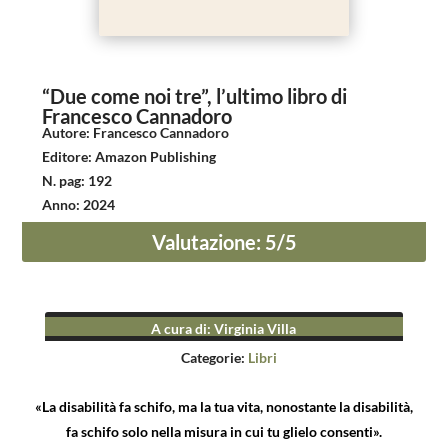
“Due come noi tre”, l’ultimo libro di
Francesco Cannadoro
Autore
:
Francesco Cannadoro
Editore
:
Amazon Publishing
N. pag
:
192
Anno
:
2024
Valutazione
:
5
/5
A cura di
:
Virginia Villa
Categorie:
Libri
«La disabilità fa schifo, ma la tua vita, nonostante la disabilità,
fa schifo solo nella misura in cui tu glielo consenti».