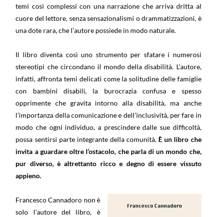
temi così complessi con una narrazione che arriva dritta al
cuore del lettore, senza sensazionalismi o drammatizzazioni, è
una dote rara, che l’autore possiede in modo naturale.
Il libro diventa così uno strumento per sfatare i numerosi
stereotipi che circondano il mondo della disabilità. L’autore,
infatti, affronta temi delicati come la solitudine delle famiglie
con bambini disabili, la burocrazia confusa e spesso
opprimente che gravita intorno alla disabilità, ma anche
l’importanza della comunicazione e dell’inclusività, per fare in
modo che ogni individuo, a prescindere dalle sue difficoltà,
possa sentirsi parte integrante della comunità.
È un libro che
invita a guardare oltre l’ostacolo, che parla di un mondo che,
pur diverso, è altrettanto ricco e degno di essere vissuto
appieno.
Francesco Cannadoro non è
solo l’autore del libro, è