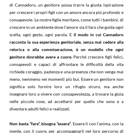
di Cannadoro, un genitore possa trarre la giusta ispirazione
per crescere i propri figli con un amore ancora più profondo e
consapevole. Le nostre figlie meritano, come tutti i bambini, di
crescere in un ambiente dove l’amore sia il faro che guida ogni
scelta, ogni gesto, ogni parola. E
il modo in cui Cannadoro
racconta la sua esperienza genitoriale, senza mai cedere alla
retorica o alla commiserazione, è un modello che ogni
genitore dovrebbe avere a cuore
. Perché crescere figli felici,
consapevoli e capaci di affrontare le difficoltà della vita
richiede coraggio, pazienza e una presenza che non venga mai
meno, nemmeno nei momenti più bui. Essere un genitore non
significa solo fornire loro un rifugio sicuro, ma anche
insegnare loro a vivere con consapevolezza, a trovare la gioia
nelle piccole cose, ad accettarsi per quello che sono e a
diventare adulti felici e realizzati.
Non basta “fare”, bisogna “essere”
. Essere lì con l’anima, con la
mente, con il cuore, per accompagnarli nel loro percorso di