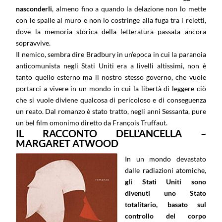
nasconderli
, almeno fino a quando la delazione non lo mette
con le spalle al muro e non lo costringe alla fuga tra i reietti,
dove la memoria storica della letteratura passata ancora
sopravvive.
Il nemico, sembra dire Bradbury in un’epoca in cui la paranoia
anticomunista negli Stati Uniti era a livelli altissimi, non è
tanto quello esterno ma il nostro stesso governo, che vuole
portarci a vivere in un mondo in cui la libertà di leggere ciò
che si vuole diviene qualcosa di pericoloso e di conseguenza
un reato. Dal romanzo è stato tratto, negli anni Sessanta, pure
un bel film omonimo diretto da François Truffaut.
IL RACCONTO DELL’ANCELLA –
MARGARET ATWOOD
In un mondo devastato
dalle radiazioni atomiche,
gli Stati Uniti sono
divenuti uno Stato
totalitario, basato sul
controllo del corpo