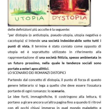
delle definizioni più accolte è la seguente:
“per distopia (o antiutopia, pseudo-utopia, utopia negativa o
cacotopia) si intende
una società indesiderabile sotto tutti i
punti di vista
. Il termine è stato coniato come opposto di
utopia ed è soprattutto utilizzato in riferimento alla
rappresentazione di
una società fittizia, spesso ambientata in
un futuro prossimo, nella quale le tendenze sociali sono
portate a esteri apocalittici
.
LO SCENARIO DEI ROMANZI DISTOPICI
Partendo dal concetto di distopia, il punto di forza di questo
genere letterario si lega a quello che deve essere l’ossatura
portante di ogni romanzo: lo
scenario
.
Le idee forti, immaginifiche, ti costringono alla lettura, ti
portano a girare ancora un’altra pagina fino a quando ti ritrovi
con gli occhi chiusi immerso in quel mondo maledetto e