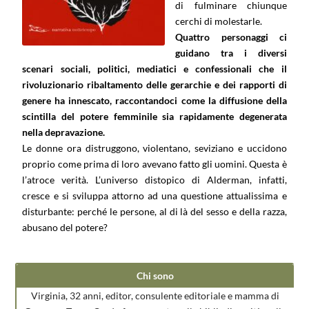
di fulminare chiunque
cerchi di molestarle.
Quattro personaggi ci
guidano tra i diversi
scenari sociali, politici, mediatici e confessionali che il
rivoluzionario ribaltamento delle gerarchie e dei rapporti di
genere ha innescato, raccontandoci come la diffusione della
scintilla del potere femminile sia rapidamente degenerata
nella depravazione.
Le donne ora distruggono, violentano, seviziano e uccidono
proprio come prima di loro avevano fatto gli uomini. Questa è
l’atroce verità. L’universo distopico di Alderman, infatti,
cresce e si sviluppa attorno ad una questione attualissima e
disturbante: perché le persone, al di là del sesso e della razza,
abusano del potere?
Chi sono
Virginia, 32 anni, editor, consulente editoriale e mamma di