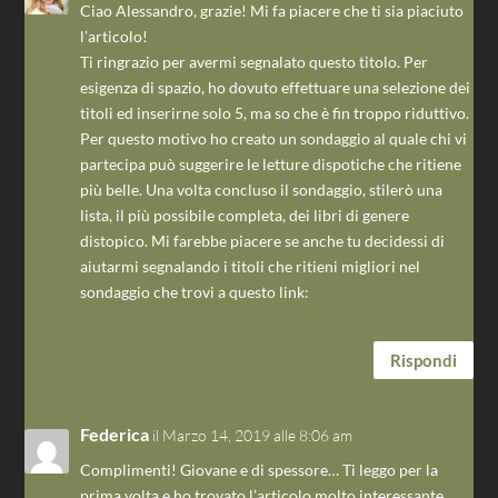
Ciao Alessandro, grazie! Mi fa piacere che ti sia piaciuto
l’articolo!
Ti ringrazio per avermi segnalato questo titolo. Per
esigenza di spazio, ho dovuto effettuare una selezione dei
titoli ed inserirne solo 5, ma so che è fin troppo riduttivo.
Per questo motivo ho creato un sondaggio al quale chi vi
partecipa può suggerire le letture dispotiche che ritiene
più belle. Una volta concluso il sondaggio, stilerò una
lista, il più possibile completa, dei libri di genere
distopico. Mi farebbe piacere se anche tu decidessi di
aiutarmi segnalando i titoli che ritieni migliori nel
sondaggio che trovi a questo link:
https://goo.gl/forms/FmLNHT019blzfE3u2
Rispondi
Federica
il Marzo 14, 2019 alle 8:06 am
Complimenti! Giovane e di spessore… Ti leggo per la
prima volta e ho trovato l’articolo molto interessante.