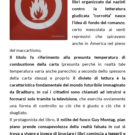
libri organizzato dai nazisti
contro la letteratura
giudicata “corrotta” nasce
l’idea di fondo del romanzo
,
certo mescolata ai venti
repressivi che spiravano
anche in America nel pieno
del maccartismo.
Il titolo fa riferimento alla presunta temperatura di
combustione della carta
(presunta perché in realtà tale
temperatura varia anche parecchio a seconda dello spessore
della carta stessa) e proprio
il divieto di lettura è la
caratteristica fondamentale del mondo futuribile immaginato
da Bradbury
,
in cui i cittadini sono chiamati ad istruirsi e
formarsi solo tramite la televisione
, che esercita ovviamente
una forma di controllo su ciò che è giusto e ciò che è
sbagliato.
Il protagonista del libro,
il milite del fuoco Guy Montag, pian
piano prende consapevolezza della realtà falsata in cui si
trova a vivere e invece di bruciare i libri comincia a leggerli e