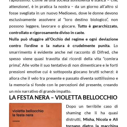
attenzione!, è in pratica la nostra – da un giorno all’altro si
fosse svegliata in un nuovo Medioevo, dove le donne devono
esclusivamente assolvere al “loro destino biologico”, non
possono leggere, lavorare o giocare.
Tutto è gerarchizzato,
controllato e rigorosamente diviso in caste
.
Nulla può sfuggire all’Occhio del regime e ogni deviazione
contro l’ordine o la natura è crudelmente punita
. Lo
smarrimento è evidente anche nel racconto di Difred, che
spesso viene quasi travolta dai ricordi della vita “com’era
prima”. Alle volte il suo tentativo di non dimenticare e le forti
pressioni emotive cui è sottoposta giocano brutti scherzi: è
allora che il velo tra presente e passato diventa sottilissimo e
la memoria si fonde con le percezioni del presente, creando
un mix narrativo di grande impatto.
LA FESTA NERA – VIOLETTA BELLOCCHIO
Dopo un terribile caso di
shaming che li ha quasi
distrutti,
Misha, Nicola e Ali
tornano dietro la macchina