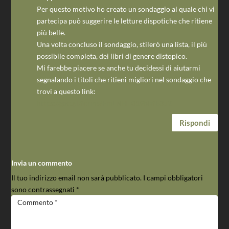
Per questo motivo ho creato un sondaggio al quale chi vi
partecipa può suggerire le letture dispotiche che ritiene
più belle.
Una volta concluso il sondaggio, stilerò una lista, il più
possibile completa, dei libri di genere distopico.
Mi farebbe piacere se anche tu decidessi di aiutarmi
segnalando i titoli che ritieni migliori nel sondaggio che
trovi a questo link:
https://goo.gl/forms/FmLNHT019blzfE3u2
Rispondi
Invia un commento
Il tuo indirizzo email non sarà pubblicato.
I campi obbligatori
sono contrassegnati
*