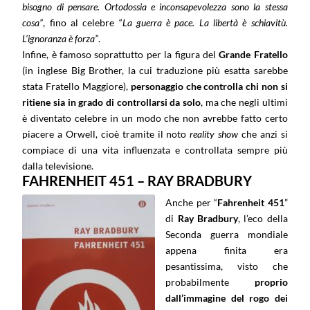
bisogno di pensare. Ortodossia e inconsapevolezza sono la stessa
cosa”
, fino al celebre “
La guerra è pace. La libertà è schiavitù.
L’ignoranza è forza”
.
Infine, è famoso soprattutto per la figura del
Grande Fratello
(in inglese Big Brother, la cui traduzione più esatta sarebbe
stata Fratello Maggiore),
personaggio che controlla chi non si
ritiene sia in grado di controllarsi da solo
, ma che negli ultimi
è diventato celebre in un modo che non avrebbe fatto certo
piacere a Orwell, cioè tramite il noto
reality show
che anzi si
compiace di una vita influenzata e controllata sempre più
dalla televisione.
FAHRENHEIT 451 – RAY BRADBURY
Anche per “
Fahrenheit 451
”
di
Ray Bradbury
, l’eco della
Seconda guerra mondiale
appena finita era
pesantissima, visto che
probabilmente
proprio
dall’immagine del rogo dei