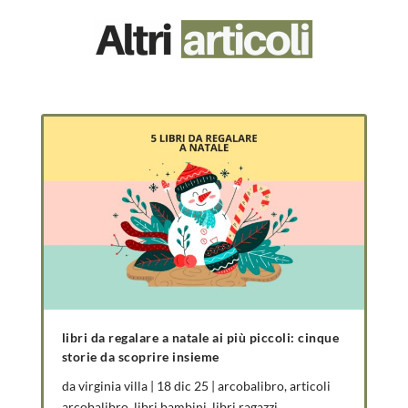
libri da regalare a natale ai più piccoli: cinque
storie da scoprire insieme
da
virginia villa
|
18 dic 25
|
arcobalibro
,
articoli
arcobalibro
,
libri bambini
,
libri ragazzi