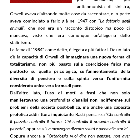
anticomunista di sinistra,
Orwell aveva d’altronde molte cose da raccontare, e in parte
aveva cominciato a farlo già nel 1947 con “
La fattoria degli
animali”
, che non era un racconto distopico ma poco ci
mancava, visto che era comunque un’allegoria dello
stalinismo.
La fama di “
1984
“, come detto, è legata a più fattori. Da un lato
c’è la
capacità di Orwell di immaginare una nuova forma di
totalitarismo, non più basato sulla coercizione fisica ma
piuttosto su quella psicologica, sull’annientamento della
diversità di pensiero e sulla spinta verso l’uniformità
considerata unica vera forma di pace
.
Dall’altro lato,
l’uso di motti e frasi che non solo
manifestavano una profondità d’analisi non indifferente sui
problemi della società post-bellica, ma anche una capacità
profetica addirittura inquietante
. Basti pensare a “
Chi controlla
il passato controlla il futuro. Chi controlla il presente controlla il
passato”
, oppure a “
La menzogna diventa realtà e passa alla storia”
.
Oppure ancora a “
Ortodossia vuol dire non pensare, non aver