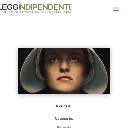
I 5 libri fondamentali della
letteratura distopica
A cura di:
Categorie:
Editoria