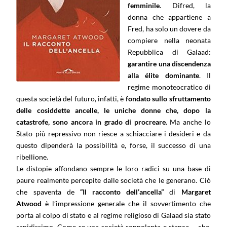
femminile
. Difred, la
donna che appartiene a
Fred, ha solo un dovere da
compiere nella neonata
Repubblica di Galaad:
garantire una discendenza
alla élite dominante
. Il
regime monoteocratico di
questa società del futuro, infatti, è
fondato sullo sfruttamento
delle cosiddette ancelle, le uniche donne che, dopo la
catastrofe, sono ancora in grado di procreare
. Ma anche lo
Stato più repressivo non riesce a schiacciare i desideri e da
questo dipenderà la possibilità e, forse, il successo di una
ribellione.
Le distopie affondano sempre le loro radici su una base di
paure realmente percepite dalle società che le generano. Ciò
che spaventa de
“Il racconto dell’ancella”
di
Margaret
Atwood
è l’impressione generale che il sovvertimento che
porta al colpo di stato e al regime religioso di Galaad sia stato
rapidissimo. Come se una società sonnolenta e stanca – che,