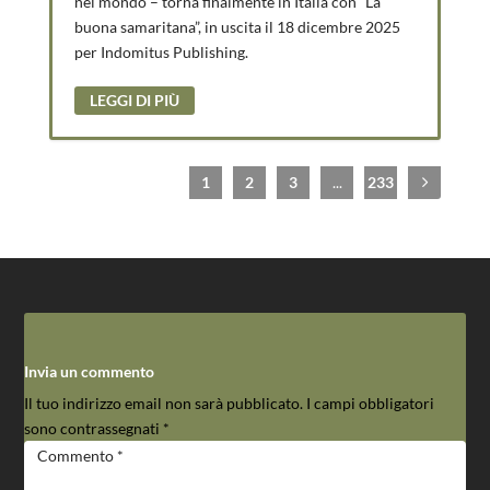
nel mondo – torna finalmente in Italia con “La
buona samaritana”, in uscita il 18 dicembre 2025
per Indomitus Publishing.
LEGGI DI PIÙ
1
2
3
...
233
Invia un commento
Il tuo indirizzo email non sarà pubblicato.
I campi obbligatori
sono contrassegnati
*