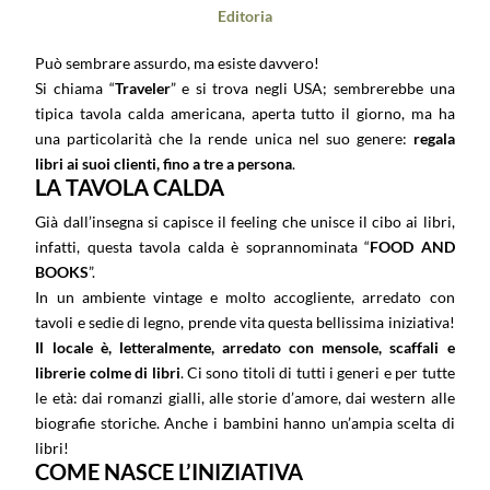
Editoria
Può sembrare assurdo, ma esiste davvero!
Si chiama “
Traveler
” e si trova negli USA; sembrerebbe una
tipica tavola calda americana, aperta tutto il giorno, ma ha
una particolarità che la rende unica nel suo genere:
regala
libri ai suoi clienti, fino a tre a persona
.
LA TAVOLA CALDA
Già dall’insegna si capisce il feeling che unisce il cibo ai libri,
infatti, questa tavola calda è soprannominata “
FOOD AND
BOOKS
”.
In un ambiente vintage e molto accogliente, arredato con
tavoli e sedie di legno, prende vita questa bellissima iniziativa!
Il locale è, letteralmente, arredato con mensole, scaffali e
librerie colme di libri
. Ci sono titoli di tutti i generi e per tutte
le età: dai romanzi gialli, alle storie d’amore, dai western alle
biografie storiche. Anche i bambini hanno un’ampia scelta di
libri!
COME NASCE L’INIZIATIVA