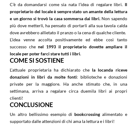
C’è da domandarsi come sia nata l’idea di regalare libri.
Il
proprietario del locale è sempre stato un amante della lettura
e un giorno si trovò la casa sommersa dai libri.
Non sapendo
più dove metterli, ha pensato di portarli alla sua tavola calda
dove avrebbero allietato il pranzo o la cena di qualche cliente.
L’idea venne accolta positivamente ed ebbe così tanto
successo che
nel 1993 il proprietario dovette ampliare il
locale per poter farci stare tutti i libri
.
COME SI SOSTIENE
L’attuale proprietaria ha dichiarato che
la locanda riceve
donazioni in libri da molte fonti
: biblioteche e donazioni
private per la maggiore. Ha anche stimato che, in una
settimana, arriva a regalare circa duemila libri ai propri
clienti!
CONCLUSIONE
Un altro bellissimo esempio di
bookcrossing
alimentato e
supportato dalle attenzioni di chi ama la lettura e i libri!