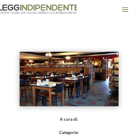
Il ristorante che regala libri ai
propri clienti
A cura di:
Categorie: