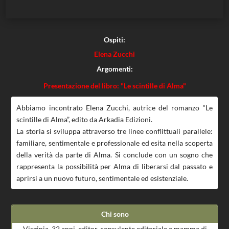
Ospiti:
Elena Zucchi
Argomenti:
Presentazione del libro: "Le scintille di Alma"
Abbiamo incontrato Elena Zucchi, autrice del romanzo “Le
scintille di Alma”, edito da Arkadia Edizioni.
La storia si sviluppa attraverso tre linee conflittuali parallele:
familiare, sentimentale e professionale ed esita nella scoperta
della verità da parte di Alma. Si conclude con un sogno che
rappresenta la possibilità per Alma di liberarsi dal passato e
aprirsi a un nuovo futuro, sentimentale ed esistenziale.
Chi sono
Virginia, 32 anni, editor, consulente editoriale e mamma di