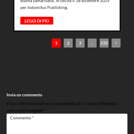
buona samaritana”, in uscita il 18 dicembre 2025
per Indomitus Publishing.
LEGGI DI PIÙ
1
2
3
...
233
Invia un commento
Il tuo indirizzo email non sarà pubblicato.
I campi obbligatori
sono contrassegnati
*