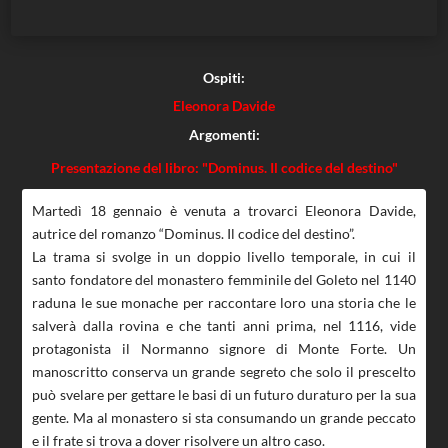
Ospiti:
Eleonora Davide
Argomenti:
Presentazione del libro: "Dominus. Il codice del destino"
Martedì 18 gennaio è venuta a trovarci Eleonora Davide,
autrice del romanzo “Dominus. Il codice del destino”.
La trama si svolge in un doppio livello temporale, in cui il
santo fondatore del monastero femminile del Goleto nel 1140
raduna le sue monache per raccontare loro una storia che le
salverà dalla rovina e che tanti anni prima, nel 1116, vide
protagonista il Normanno signore di Monte Forte. Un
manoscritto conserva un grande segreto che solo il prescelto
può svelare per gettare le basi di un futuro duraturo per la sua
gente. Ma al monastero si sta consumando un grande peccato
e il frate si trova a dover risolvere un altro caso.