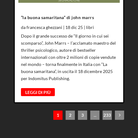
“la buona samaritana” di john marrs
da
francesca ghezzani
|
18 dic 25
|
libri
Dopo il grande successo de “Il giorno in cui sei
scomparso”, John Marrs – l’acclamato maestro del
thriller psicologico, autore di bestseller
internazionali con oltre 2 milioni di copie vendute
nel mondo – torna finalmente in Italia con “La
buona samaritana”, in uscita il 18 dicembre 2025
per Indomitus Publishing.
LEGGI DI PIÙ
1
2
3
...
233