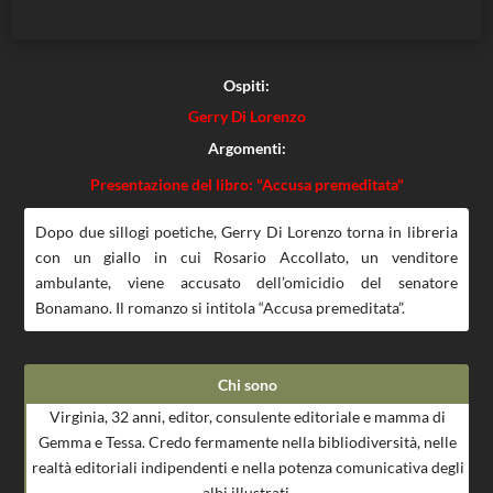
Ospiti:
Gerry Di Lorenzo
Argomenti:
Presentazione del libro: "Accusa premeditata"
Dopo due sillogi poetiche, Gerry Di Lorenzo torna in libreria
con un giallo in cui Rosario Accollato, un venditore
ambulante, viene accusato dell’omicidio del senatore
Bonamano. Il romanzo si intitola “Accusa premeditata”.
Chi sono
Virginia, 32 anni, editor, consulente editoriale e mamma di
Gemma e Tessa. Credo fermamente nella bibliodiversità, nelle
realtà editoriali indipendenti e nella potenza comunicativa degli
albi illustrati.