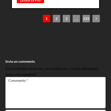
LEGGI DI PIÙ
1
2
3
...
233
Invia un commento
Il tuo indirizzo email non sarà pubblicato.
I campi obbligatori
sono contrassegnati
*