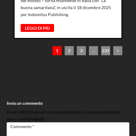
nel mondo – torna finalmente in Italia con “La
buona samaritana”, in uscita il 18 dicembre 2025
per Indomitus Publishing.
LEGGI DI PIÙ
1
2
3
...
233
Invia un commento
Il tuo indirizzo email non sarà pubblicato.
I campi obbligatori
sono contrassegnati
*