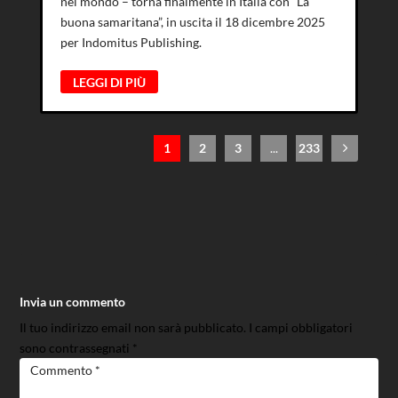
nel mondo – torna finalmente in Italia con “La
buona samaritana”, in uscita il 18 dicembre 2025
per Indomitus Publishing.
LEGGI DI PIÙ
1
2
3
...
233
Invia un commento
Il tuo indirizzo email non sarà pubblicato.
I campi obbligatori
sono contrassegnati
*