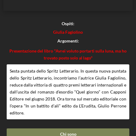
Ospiti:
Giulia Fagiolino
Argomenti:
Presentazione del libro "Avrei voluto portarti sulla luna, ma ho
trovato posto solo al lago"
Sesta puntata dello Spritz Letterario. In questa nuova puntata
dello Spritz Letterario, incontriamo l’autrice Giulia Fagiolino,
reduce dalla vittoria di quattro premi letterari internazionali e
dall’uscita del romanzo d’esordio “Quel giorno” con Capponi
Editore nel giugno 2018. Ora torna sul mercato editoriale con
l’opera “In un battito d’ali” edito da L’Erudita, Giulio Perrone
editore.
Chi sono