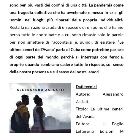
sono ben più vasti dei confini di una città.
La pandemia come
una tragedia collettiva che ha avvelenato e messo in crisi gli
uomini nei luoghi più riparati della propria individualità.
Resta la narrazione cruda di un paese e di un uomo che hanno
perso tutte le coordinate e a cui sono rimaste solo le parole
per non smettere di raccontarsi e, quindi, di esistere.
“Le
ultime ceneri dell’Avana” parla di Cuba come potrebbe parlare
di ogni parte del mondo perchè si interroga con ferocia,
proprio quando sembrano cadere tutte le risposte, sul senso
della nostra presenza e sul senso dei nostri amori.
Dati tecnici
Autore: Alessandro
Zarlatti
Titolo: Le ultime ceneri
dell’Avana
Editore‏: ‎ Il Foglio
Letterario Edizioni (4