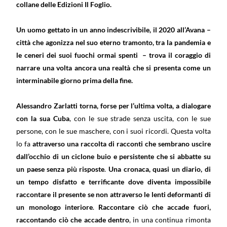
collane delle Edizioni Il Foglio.
Un uomo gettato in un anno indescrivibile, il 2020 all’Avana –
città che agonizza nel suo eterno tramonto, tra la pandemia e
le ceneri dei suoi fuochi ormai spenti – trova il coraggio di
narrare una volta ancora una realtà che si presenta come un
interminabile giorno prima della fine.
Alessandro Zarlatti torna, forse per l’ultima volta, a dialogare
con la sua Cuba
, con le sue strade senza uscita, con le sue
persone, con le sue maschere, con i suoi ricordi. Questa volta
lo fa
attraverso una raccolta di racconti che sembrano uscire
dall’occhio di un ciclone buio e persistente che si abbatte su
un paese senza più risposte
.
Una cronaca, quasi un diario, di
un tempo disfatto e terrificante dove diventa impossibile
raccontare il presente se non attraverso le lenti deformanti di
un monologo interiore
.
Raccontare ciò che accade fuori,
raccontando ciò che accade dentro
, in una continua rimonta