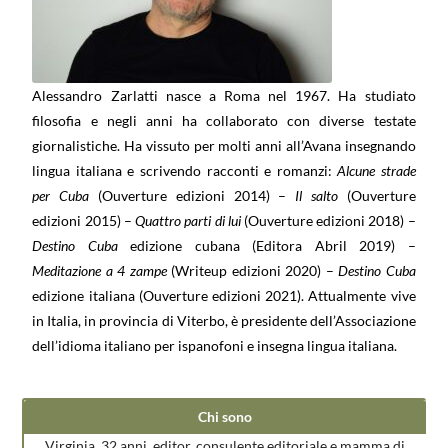
Alessandro Zarlatti nasce a Roma nel 1967. Ha studiato
filosofia e negli anni ha collaborato con diverse testate
giornalistiche. Ha vissuto per molti anni all’Avana insegnando
lingua italiana e scrivendo racconti e romanzi:
Alcune strade
per Cuba
(Ouverture edizioni 2014) –
Il salto
(Ouverture
edizioni 2015) –
Quattro parti di lui
(Ouverture edizioni 2018) –
Destino Cuba
edizione cubana (Editora Abril 2019) –
Meditazione a 4 zampe
(Writeup edizioni 2020) –
Destino Cuba
edizione italiana (Ouverture edizioni 2021).
Attualmente vive
in Italia, in provincia di Viterbo, è presidente dell’Associazione
dell’idioma italiano per ispanofoni e insegna lingua italiana.
Chi sono
Virginia, 32 anni, editor, consulente editoriale e mamma di