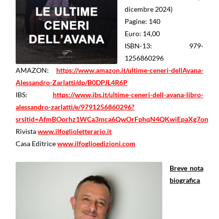
dicembre 2024)
Pagine: 140
Euro: 14,00
ISBN-13: ‎ 979-
1256860296
AMAZON:
https://www.amazon.it/ultime-ceneri-dellAvana-
Alessandro-Zarlatti/dp/B0DPJL4R6P
IBS:
https://www.ibs.it/ultime-ceneri-dell-avana-libro-
alessandro-zarlatti/e/9791256860296?
srsltid=AfmBOorhz1WCa3mca6QwOrFphqN4QKwiEpaXg7onEa
Rivista
www.ilfoglioletterario.it
Casa Editrice
www.ilfoglioedizioni.com
Breve nota
biografica