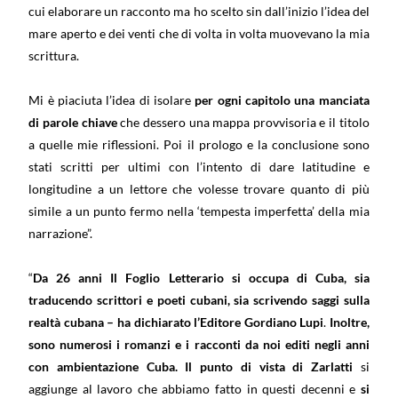
cui elaborare un racconto ma ho scelto sin dall’inizio l’idea del
mare aperto e dei venti che di volta in volta muovevano la mia
scrittura.
Mi è piaciuta l’idea di isolare
per ogni capitolo una manciata
di parole chiave
che dessero una mappa provvisoria e il titolo
a quelle mie riflessioni. Poi il prologo e la conclusione sono
stati scritti per ultimi con l’intento di dare latitudine e
longitudine a un lettore che volesse trovare quanto di più
simile a un punto fermo nella ‘tempesta imperfetta’ della mia
narrazione”.
“
Da 26 anni Il Foglio Letterario si occupa di Cuba, sia
traducendo scrittori e poeti cubani, sia scrivendo saggi sulla
realtà cubana – ha dichiarato l’Editore Gordiano Lupi
.
Inoltre,
sono numerosi i romanzi e i racconti da noi editi negli anni
con ambientazione Cuba. Il punto di vista di Zarlatti
si
aggiunge al lavoro che abbiamo fatto in questi decenni e
si