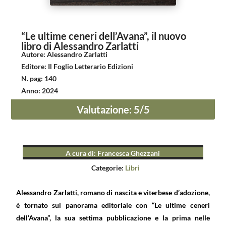
“Le ultime ceneri dell’Avana”, il nuovo
libro di Alessandro Zarlatti
Autore
:
Alessandro Zarlatti
Editore
:
Il Foglio Letterario Edizioni
N. pag
:
140
Anno
:
2024
Valutazione
:
5
/5
A cura di
:
Francesca Ghezzani
Categorie:
Libri
Alessandro Zarlatti, romano di nascita e viterbese d’adozione,
è tornato sul panorama editoriale con “Le ultime ceneri
dell’Avana”, la sua settima pubblicazione e la prima nelle