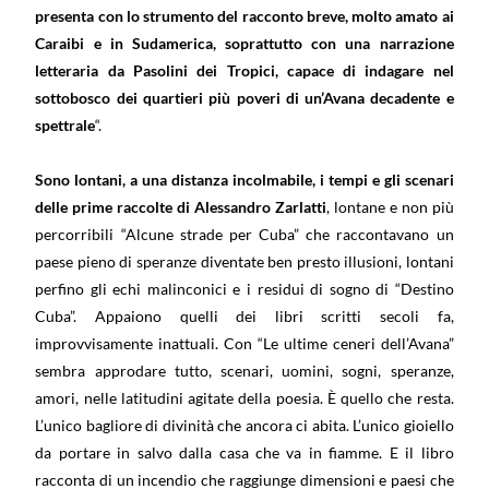
presenta con lo strumento del racconto breve, molto amato ai
Caraibi e in Sudamerica, soprattutto con una narrazione
letteraria da Pasolini dei Tropici, capace di indagare nel
sottobosco dei quartieri più poveri di un’Avana decadente e
spettrale
“.
Sono lontani, a una distanza incolmabile, i tempi e gli scenari
delle prime raccolte di Alessandro Zarlatti
, lontane e non più
percorribili “Alcune strade per Cuba” che raccontavano un
paese pieno di speranze diventate ben presto illusioni, lontani
perfino gli echi malinconici e i residui di sogno di “Destino
Cuba”. Appaiono quelli dei libri scritti secoli fa,
improvvisamente inattuali. Con “Le ultime ceneri dell’Avana”
sembra approdare tutto, scenari, uomini, sogni, speranze,
amori, nelle latitudini agitate della poesia. È quello che resta.
L’unico bagliore di divinità che ancora ci abita. L’unico gioiello
da portare in salvo dalla casa che va in fiamme. E il libro
racconta di un incendio che raggiunge dimensioni e paesi che