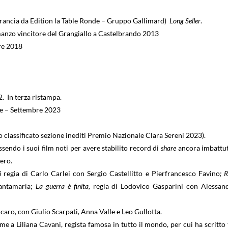
Francia da Edition la Table Ronde – Gruppo Gallimard)
Long Seller
.
nzo vincitore del Grangiallo a Castelbrando 2013
re 2018
 In terza ristampa.
ore – Settembre 2023
classificato sezione inediti Premio Nazionale Clara Sereni 2023).
ssendo i suoi film noti per avere stabilito record di
share
ancora imbattut
tero.
i
regia di Carlo Carlei con Sergio Castellitto e Pierfrancesco Favino
; 
antamaria;
La guerra è finita,
regia di Lodovico Gasparini con Alessan
ccaro, con Giulio Scarpati, Anna Valle e Leo Gullotta.
eme a Liliana Cavani, regista famosa in tutto il mondo, per cui ha scritto 