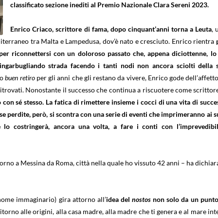
classificato sezione inediti al Premio Nazionale Clara Sereni 2023.
Enrico Criaco, scrittore di fama, dopo cinquant’anni torna a Leuta
, 
diterraneo tra Malta e Lampedusa, dov’è nato e cresciuto. Enrico rientra
 per riconnettersi con un doloroso passato che, appena diciottenne, lo
ingarbugliando strada facendo i tanti nodi non ancora sciolti della 
uo
buen retiro
per gli anni che gli restano da vivere, Enrico gode dell’affetto
ritrovati. Nonostante il successo che continua a riscuotere come scrittor
con sé stesso. La fatica di rimettere insieme i cocci di una vita di succes
ose perdite, però, si scontra con una serie di eventi che imprimeranno ai s
e lo costringerà, ancora una volta, a fare i conti con l’imprevedibil
orno a Messina da Roma, città nella quale ho vissuto 42 anni – ha dichiar
ome immaginario) gira attorno all’
idea del
nostos
non solo da un punto
itorno alle origini, alla casa madre, alla madre che ti genera e al mare int