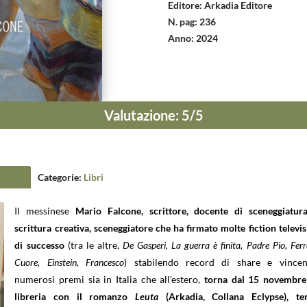
Editore
:
Arkadia Editore
N. pag
:
236
Anno
:
2024
Valutazione
:
5
/5
Categorie:
Libri
Il messinese
Mario Falcone, scrittore, docente di sceneggiatur
scrittura creativa, sceneggiatore che ha firmato molte fiction televis
di successo
(tra le altre,
De Gasperi, La guerra è finita, Padre Pio, Ferra
Cuore, Einstein, Francesco
) stabilendo record di share e vince
numerosi premi sia in Italia che all’estero,
torna dal 15 novembre
libreria con il romanzo
Leuta
(Arkadia, Collana Eclypse), te