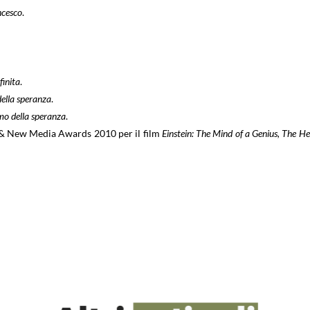
ncesco
.
finita
.
della speranza
.
mo della speranza
.
& New Media Awards 2010 per il film
Einstein
: The Mind of a Genius, The He