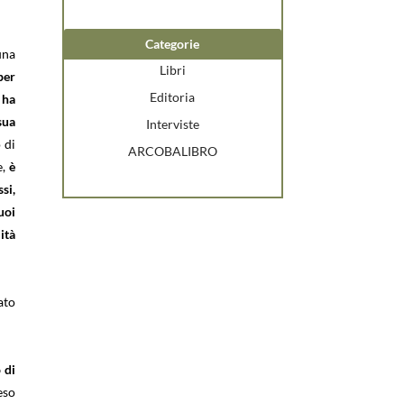
Categorie
una
Libri
per
Editoria
 ha
sua
Interviste
 di
ARCOBALIBRO
e,
è
si,
uoi
ità
ato
 di
eso