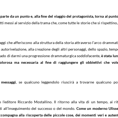
 parte da un punto e, alla fine del viaggio del protagonista, torna al punto
utti messi al servizio della trama che, come tutte le storie che si rispettino,
aggi che afferiscono alla struttura della storia attraverso l’arco drammat
autorivelazione, alla creazione degli altri personaggi, dello spazio, temp
n grado di darmi una progressione drammaturgica soddisfacente,
è stata lun
olorosa ma necessaria al fine di raggiungere gli obbiettivi che vol
 messaggi
, se qualcuno leggendolo riuscirà a trovarne qualcuno po
 l’editore Riccardo Mostallino. Il ritorno alla vita di un tempo, ai ri
cati all’inseguimento del successo o del mondo.
Come un moderno Ulisse,
accompagna alla riscoperta delle piccole cose, dei momenti veri e autent