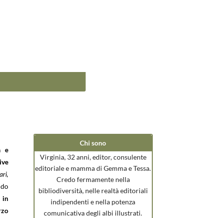
Chi sono
a e
Virginia, 32 anni, editor, consulente
ive
editoriale e mamma di Gemma e Tessa.
ri,
Credo fermamente nella
ndo
bibliodiversità, nelle realtà editoriali
 in
indipendenti e nella potenza
rzo
comunicativa degli albi illustrati.