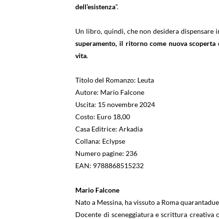
dell’esistenza
”.
Un libro, quindi, che non desidera dispensare
superamento, il ritorno come nuova scoperta di
vita
.
Titolo del Romanzo: Leuta
Autore: Mario Falcone
Uscita: 15 novembre 2024
Costo: Euro 18,00
Casa Editrice: Arkadia
Collana: Eclypse
Numero pagine: 236
EAN: 9788868515232
Mario Falcone
Nato a Messina, ha vissuto a Roma quarantadue a
Docente di sceneggiatura e scrittura creativa co