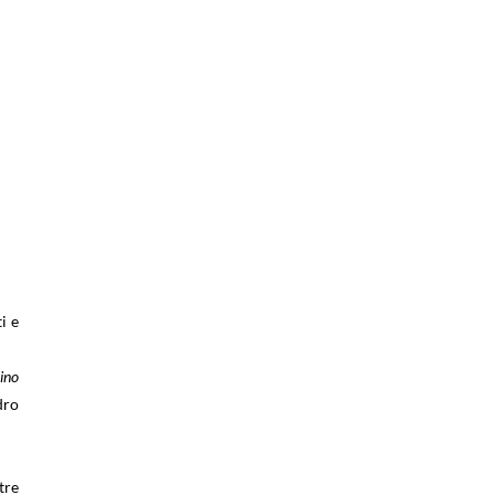
i e
Rino
dro
tre