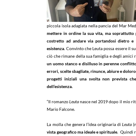
piccola isola adagiata nella pancia del Mar Me
mettere in ordine la sua vita, ma soprattutto
costretto ad andare via portandosi dietro e 
esistenza
. Convinto che Leuta possa essere il s
ciò che rimane della sua famiglia e degli amici 
un uomo stanco e disilluso in perenne conflitto 
errori, scelte sbagliate, rinunce, abiure e dolor
progetti iniziali una svolta non prevista ch
dell’esistenza.
“Il romanzo
Leuta
nasce nel 2019 dopo il mio rit
Mario Falcone.
La molla che genera l’idea originaria di
Leuta
(n
vista geografico ma ideale e spirituale
. Quindi r