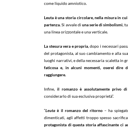
come liquido amniotico.
Leuta è una storia circolare, nella misura in cui
partenza.
Si avvale di
una serie di simbolismi
, t
una linea orizzontale e una verticale.
La stesura vera e propria
, dopo i necessari pass
del protagonista, al suo cambiamento e alla sua 
luoghi narrativi, e della necessaria scaletta i
faticosa e, in alcuni momenti, oserei dire d
raggiungere.
Infine,
il romanzo è assolutamente privo di
considerarlo di sua esclusiva proprietà”.
“
Leuta
è il romanzo del ritorno
– ha spiegato
dimenticati, agli affetti troppo spesso sacrifi
protagonista di questa storia affascinante ci 