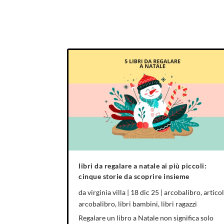
libri da regalare a natale ai più piccoli:
cinque storie da scoprire insieme
da
virginia villa
|
18 dic 25
|
arcobalibro
,
articol
arcobalibro
,
libri bambini
,
libri ragazzi
Regalare un libro a Natale non significa solo