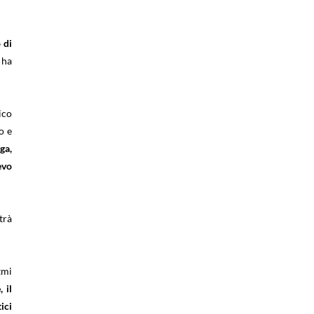
 di
 ha
ico
o e
ga,
evo
trà
tmi
 il
ici