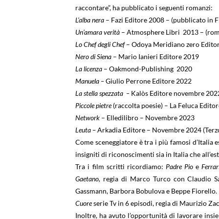
raccontare”, ha pubblicato i seguenti romanzi:
L’alba nera
– Fazi Editore 2008 – (pubblicato in 
Un’amara verità
– Atmosphere Libri 2013 – (roma
Lo Chef degli Chef
– Odoya Meridiano zero Edito
Nero di Siena
– Mario Ianieri Editore 2019
La licenza
– Oakmond-Publishing 2020
Manuela –
Giulio Perrone Editore 2022
La stella spezzata –
Kalòs Editore novembre 2022.
Piccole pietre
(raccolta poesie) – La Feluca Edit
Network
– Elledilibro – Novembre 2023
Leuta –
Arkadia Editore – Novembre 2024 (Terzo 
Come sceneggiatore è tra i più famosi d’Italia e
insigniti di riconoscimenti sia in Italia che all’es
Tra i film scritti ricordiamo:
Padre Pio
e
Ferrar
Gaetano,
regia di Marco Turco con Claudio S
Gassmann, Barbora Bobulova e Beppe Fiorello.
Cuore
serie Tv in 6 episodi, regia di Maurizio Za
Inoltre, ha avuto l’opportunità di lavorare insi