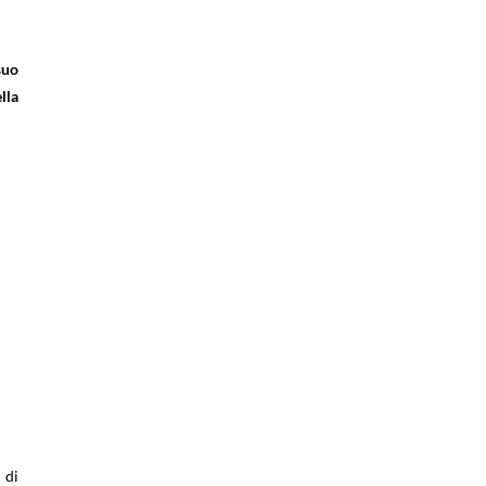
suo
lla
 di