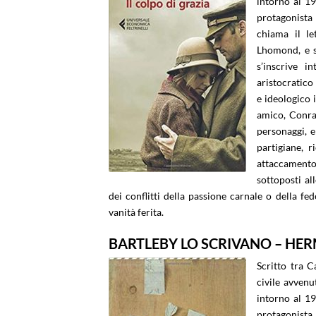
intorno al 19
protagonista 
chiama il le
Lhomond, e s
s’inscrive i
aristocratico
e ideologico i
amico, Conrad
personaggi, e
partigiane, 
attaccamento a
sottoposti all
dei conflitti della passione carnale o della fed
vanità ferita.
BARTLEBY LO SCRIVANO – HE
Scritto tra C
civile avvenu
intorno al 19
protagonista 