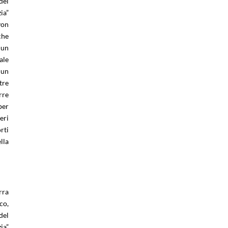
del
ia”
von
che
 un
ale
 un
tre
rre
per
eri
rti
lla
rra
co,
del
ia”