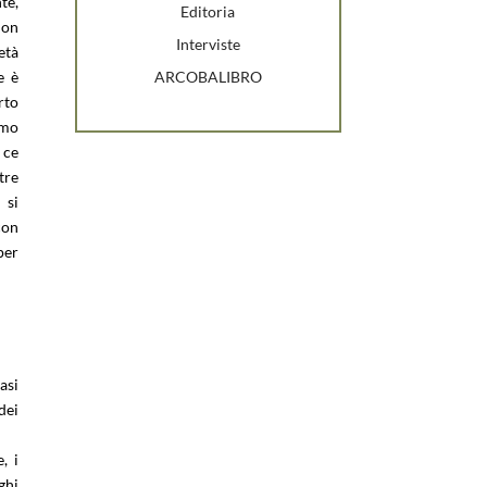
te,
Editoria
non
Interviste
età
ARCOBALIBRO
e è
rto
amo
 ce
tre
 si
con
per
asi
dei
, i
ghi