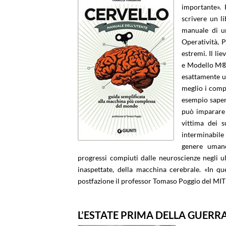
importante». 
scrivere un l
manuale di una
Operatività, P
estremi. Il li
e Modello M® (
esattamente u
meglio i comp
esempio sapere
può imparare 
vittima dei s
interminabile
genere umano
progressi compiuti dalle neuroscienze negli ul
inaspettate, della macchina cerebrale. «In qu
postfazione il professor Tomaso Poggio del MIT 
L’ESTATE PRIMA DELLA GUERR