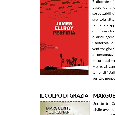
7 dicembre 19
passo dalla g
sospettabili d
sventola alta
famiglia giap
di un suicidio
a distruggere
California, è
ventitre giorn
di personaggi
misure: dal se
Meeks al gang
tempi di “Dali
verità e menzo
IL COLPO DI GRAZIA – MARG
Scritto tra C
civile avvenu