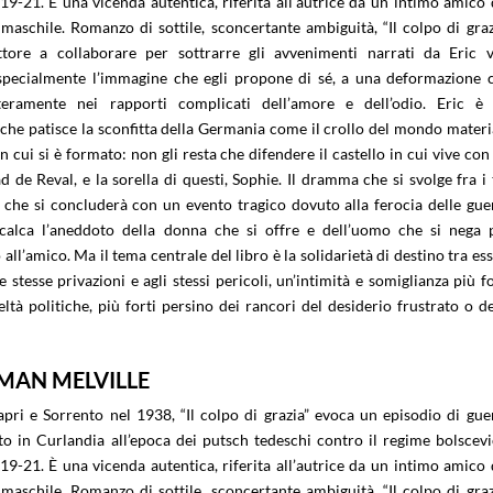
19-21. È una vicenda autentica, riferita all’autrice da un intimo amico 
maschile. Romanzo di sottile, sconcertante ambiguità, “Il colpo di graz
ttore a collaborare per sottrarre gli avvenimenti narrati da Eric 
pecialmente l’immagine che egli propone di sé, a una deformazione 
nteramente nei rapporti complicati dell’amore e dell’odio. Eric è
 che patisce la sconfitta della Germania come il crollo del mondo materi
n cui si è formato: non gli resta che difendere il castello in cui vive con
 de Reval, e la sorella di questi, Sophie. Il dramma che si svolge fra i 
 che si concluderà con un evento tragico dovuto alla ferocia delle gue
ricalca l’aneddoto della donna che si offre e dell’uomo che si nega 
ll’amico. Ma il tema centrale del libro è la solidarietà di destino tra ess
e stesse privazioni e agli stessi pericoli, un’intimità e somiglianza più fo
eltà politiche, più forti persino dei rancori del desiderio frustrato o de
RMAN MELVILLE
apri e Sorrento nel 1938, “Il colpo di grazia” evoca un episodio di gue
to in Curlandia all’epoca dei putsch tedeschi contro il regime bolscevi
19-21. È una vicenda autentica, riferita all’autrice da un intimo amico 
maschile. Romanzo di sottile, sconcertante ambiguità, “Il colpo di graz