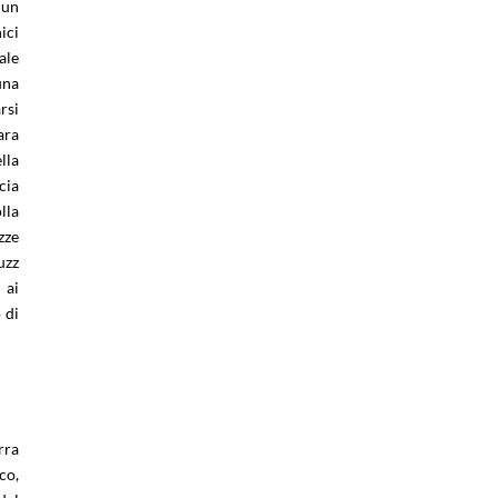
 un
ici
ale
una
rsi
ara
lla
cia
lla
zze
uzz
 ai
 di
.
rra
co,