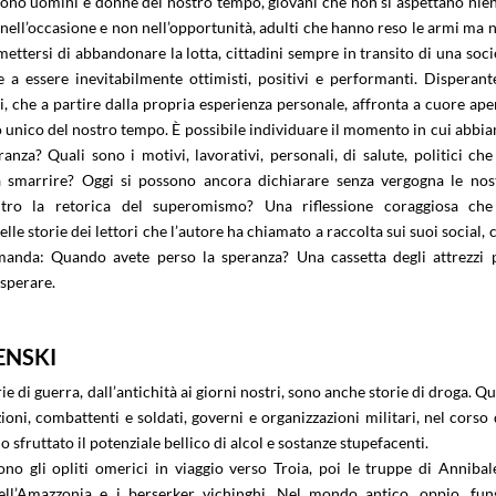
 sono uomini e donne del nostro tempo, giovani che non si aspettano nien
nell’occasione e non nell’opportunità, adulti che hanno reso le armi ma 
ttersi di abbandonare la lotta, cittadini sempre in transito di una soci
e a essere inevitabilmente ottimisti, positivi e performanti. Disperant
i, che a partire dalla propria esperienza personale, affronta a cuore ape
unico del nostro tempo. È possibile individuare il momento in cui abbi
anza? Quali sono i motivi, lavorativi, personali, di salute, politici che
a smarrire? Oggi si possono ancora dichiarare senza vergogna le nos
ontro la retorica del superomismo? Una riflessione coraggiosa che
elle storie dei lettori che l’autore ha chiamato a raccolta sui suoi social, 
manda: Quando avete perso la speranza? Una cassetta degli attrezzi 
 sperare.
ENSKI
rie di guerra, dall’antichità ai giorni nostri, sono anche storie di droga. Qu
ioni, combattenti e soldati, governi e organizzazioni militari, nel corso 
o sfruttato il potenziale bellico di alcol e sostanze stupefacenti.
ono gli opliti omerici in viaggio verso Troia, poi le truppe di Annibale
dell’Amazzonia e i berserker vichinghi. Nel mondo antico, oppio, fun