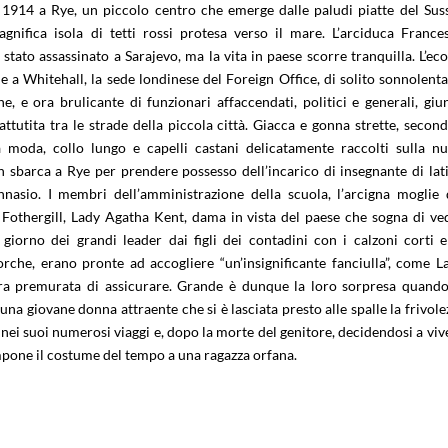
l 1914 a Rye, un piccolo centro che emerge dalle paludi piatte del Sus
nifica isola di tetti rossi protesa verso il mare. L’arciduca France
stato assassinato a Sarajevo, ma la vita in paese scorre tranquilla. L’eco
 a Whitehall, la sede londinese del Foreign Office, di solito sonnolenta
ne, e ora brulicante di funzionari affaccendati, politici e generali, giu
ttutita tra le strade della piccola città. Giacca e gonna strette, second
a moda, collo lungo e capelli castani delicatamente raccolti sulla nu
 sbarca a Rye per prendere possesso dell’incarico di insegnante di lat
innasio. I membri dell’amministrazione della scuola, l’arcigna moglie 
 Fothergill, Lady Agatha Kent, dama in vista del paese che sogna di ve
giorno dei grandi leader dai figli dei contadini con i calzoni corti e
rche, erano pronte ad accogliere “un’insignificante fanciulla”, come L
ra premurata di assicurare. Grande è dunque la loro sorpresa quando
una giovane donna attraente che si è lasciata presto alle spalle la frivole
nei suoi numerosi viaggi e, dopo la morte del genitore, decidendosi a viv
mpone il costume del tempo a una ragazza orfana.