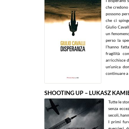
I disperanti
che credono 
possono perme
che ci sping
Giulio Cavall
un fenomeno 
perso la sper
l’hanno fatt
fragilità c
arricchisce d
un’unica do
continuare a
SHOOTING UP – LUKASZ KAMI
Tutte le sto
senza eccez
secoli, hann
I primi fur
guerrieri 