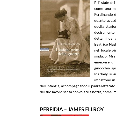
È l’estate de
come una mag
Ferdinando è 
quanto accade
quella stagio
decisamente a
dettami dell
Beatrice Nash
nel locale g
sindaco, Mrs
emergere un 
ginocchia spo
Marbely si e
imbattono in 
dell’infanzia, accompagnando il padre letterato 
del suo lavoro senza convolare a nozze, come i
PERFIDIA – JAMES ELLROY