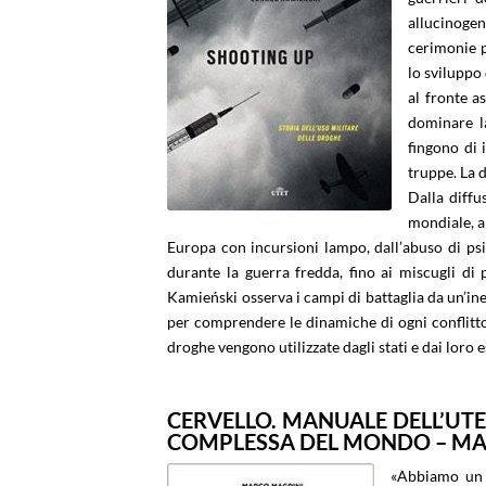
allucinogen
cerimonie p
lo sviluppo 
al fronte a
dominare la
fingono di 
truppe. La d
Dalla diffu
mondiale, a
Europa con incursioni lampo, dall’abuso di psi
durante la guerra fredda, fino ai miscugli di 
Kamieński osserva i campi di battaglia da un’in
per comprendere le dinamiche di ogni conflitto 
droghe vengono utilizzate dagli stati e dai loro es
CERVELLO. MANUALE DELL’UTE
COMPLESSA DEL MONDO – MA
«Abbiamo un 