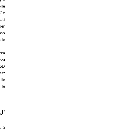
lle
” e
ati
per
sso
 le
rra
zza
LSD
asz
ile
 le
U’
più