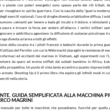
i o piante con poteri energetici sono spesso parte dei riti tribali, de
er risvegliare lo spirito guerriero. Con la nascita della “guerra moderna
degli eserciti nazionali, l’uso di droghe diventa un’abitudine diffusa. I sold
ssumono calmanti per tenere a bada gli incubi e il dolore, e stimolanti 
 paura e trovare la forza per andare all’attacco. I vertici militari spe
ignorare o addirittura agevolano la diffusione di sostanze psicotrope tra
roga diventa un’arma a tutti gli effetti.
sione della cocaina tra i piloti francesi e tedeschi durante la prima gue
ll’utilizzo del Pervitin con cui la Wehrmacht sbaragliò le resistenze di me
cofarmaci ed eccitanti dei marines in Vietnam, agli esperimenti con l’
polvere da sparo ed eroina sniffati dai soldati bambino in Africa, Łuk
edita prospettiva. Un punto di vista tanto eccentrico quanto imprescindib
armato. Shooting Up è il primo libro che esplora gli infiniti modi in cui
erciti nella storia.
NTE. GUIDA SEMPLIFICATA ALLA MACCHINA PI
RCO MAGRINI
manuale per tutte le macchine che possediamo, fuorché per quella 