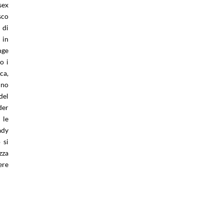
sex
sco
 di
 in
nge
o i
ca,
ino
del
der
 le
ady
 si
zza
ere