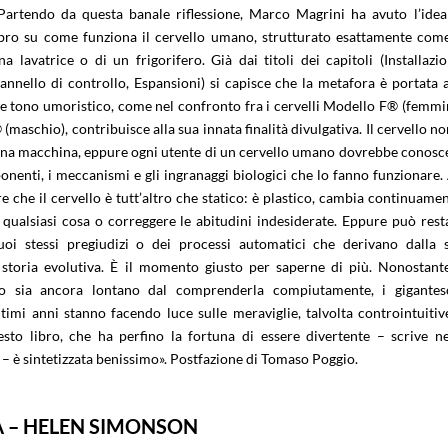
Partendo da questa banale riflessione, Marco Magrini ha avuto l’idea
ibro su come funziona il cervello umano, strutturato esattamente come
 lavatrice o di un frigorifero. Già dai titoli dei capitoli (Installazio
annello di controllo, Espansioni) si capisce che la metafora è portata a
eve tono umoristico, come nel confronto fra i cervelli Modello F® (femmi
maschio), contribuisce alla sua innata finalità divulgativa. Il cervello no
na macchina, eppure ogni utente di un cervello umano dovrebbe conosc
onenti, i meccanismi e gli ingranaggi biologici che lo fanno funzionare.
 che il cervello è tutt’altro che statico: è plastico, cambia continuamen
qualsiasi cosa o correggere le abitudini indesiderate. Eppure può rest
uoi stessi pregiudizi o dei processi automatici che derivano dalla 
 storia evolutiva. È il momento giusto per saperne di più. Nonostante
 sia ancora lontano dal comprenderla compiutamente, i gigantes
timi anni stanno facendo luce sulle meraviglie, talvolta controintuitiv
esto libro, che ha perfino la fortuna di essere divertente – scrive ne
– è sintetizzata benissimo». Postfazione di Tomaso Poggio.
A – HELEN SIMONSON