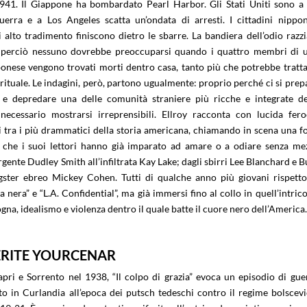
41. Il Giappone ha bombardato Pearl Harbor. Gli Stati Uniti sono a
uerra e a Los Angeles scatta un’ondata di arresti. I cittadini nippon
i alto tradimento finiscono dietro le sbarre. La bandiera dell’odio razzi
, perciò nessuno dovrebbe preoccuparsi quando i quattro membri di 
ponese vengono trovati morti dentro casa, tanto più che potrebbe tratta
 rituale. Le indagini, però, partono ugualmente: proprio perché ci si prep
 e depredare una delle comunità straniere più ricche e integrate de
 necessario mostrarsi irreprensibili. Ellroy racconta con lucida fero
i tra i più drammatici della storia americana, chiamando in scena una fo
 che i suoi lettori hanno già imparato ad amare o a odiare senza me
rgente Dudley Smith all’infiltrata Kay Lake; dagli sbirri Lee Blanchard e B
ster ebreo Mickey Cohen. Tutti di qualche anno più giovani rispetto
a nera” e “L.A. Confidential”, ma già immersi fino al collo in quell’intrico
gna, idealismo e violenza dentro il quale batte il cuore nero dell’America
UERITE YOURCENAR
apri e Sorrento nel 1938, “Il colpo di grazia” evoca un episodio di gue
to in Curlandia all’epoca dei putsch tedeschi contro il regime bolscevi