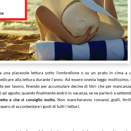
 a una piacevole lettura sotto l’ombrellone o su un prato in cima a 
icare alla lettura durante l’anno. Ad essere onesta leggo moltissimo,
te per lavoro, finendo per accumulare decine di libri che per mancanza
rò ad agosto, quando finalmente andrò in vacanza, ve ne parlerò a settemb
 letto e che vi consiglio molto
. Non mancheranno romanzi, gialli, thrill
ro di accontentare i gusti di tutti i lettori.