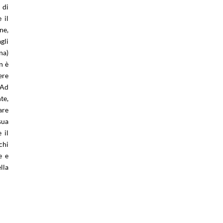
 di
 il
ne,
gli
na)
n è
ere
 Ad
te,
are
sua
 il
chi
e e
lla