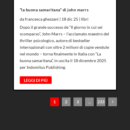
“la buona samaritana” di john marrs
da
francesca ghezzani
|
18 dic 25
|
libri
Dopo il grande successo de “Il giorno in cui sei
scomparso”, John Marrs – l’acclamato maestro del
thriller psicologico, autore di bestseller
internazionali con oltre 2 milioni di copie vendute
nel mondo – torna finalmente in Italia con “La
buona samaritana”, in uscita il 18 dicembre 2025
per Indomitus Publishing.
LEGGI DI PIÙ
1
2
3
...
233