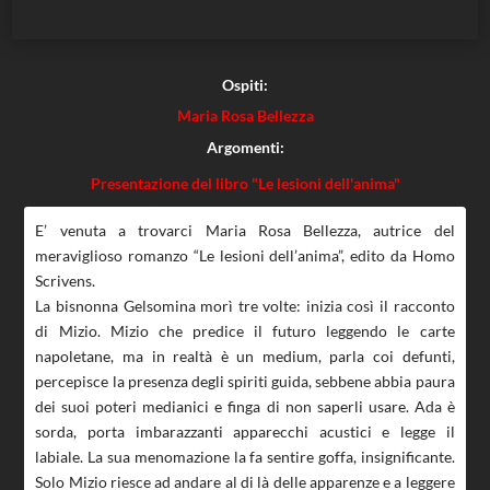
Ospiti:
Maria Rosa Bellezza
Argomenti:
Presentazione del libro "Le lesioni dell'anima"
E’ venuta a trovarci Maria Rosa Bellezza, autrice del
meraviglioso romanzo “Le lesioni dell’anima”, edito da Homo
Scrivens.
La bisnonna Gelsomina morì tre volte: inizia così il racconto
di Mizio. Mizio che predice il futuro leggendo le carte
napoletane, ma in realtà è un medium, parla coi defunti,
percepisce la presenza degli spiriti guida, sebbene abbia paura
dei suoi poteri medianici e finga di non saperli usare. Ada è
sorda, porta imbarazzanti apparecchi acustici e legge il
labiale. La sua menomazione la fa sentire goffa, insignificante.
Solo Mizio riesce ad andare al di là delle apparenze e a leggere