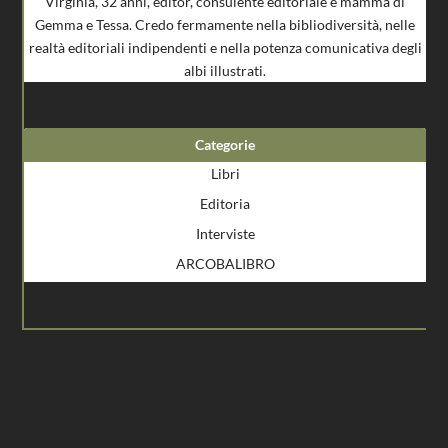
Virginia, 32 anni, editor, consulente editoriale e mamma di
Gemma e Tessa. Credo fermamente nella bibliodiversità, nelle
realtà editoriali indipendenti e nella potenza comunicativa degli
albi illustrati.
Categorie
Libri
Editoria
Interviste
ARCOBALIBRO