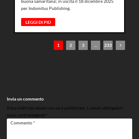
buona samaritana”, in uscita il 18 dicembre 2025
per Indomitus Publishing.
LEGGI DI PIÙ
1
2
3
...
233
Invia un commento
Il tuo indirizzo email non sarà pubblicato.
I campi obbligatori
sono contrassegnati
*