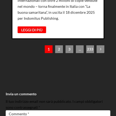
internazionali con oltre 2 milioni di copie vendute
nel mondo – torna finalmente in Italia con “La
buona samaritana”, in uscita il 18 dicembre 2025
per Indomitus Publishing.
LEGGI DI PIÙ
1
2
3
...
233
Invia un commento
Il tuo indirizzo email non sarà pubblicato.
I campi obbligatori
sono contrassegnati
*