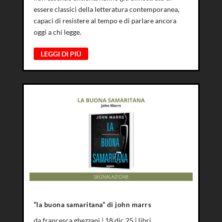
essere classici della letteratura contemporanea,
capaci di resistere al tempo e di parlare ancora
oggi a chi legge.
LEGGI DI PIÙ
“la buona samaritana” di john marrs
da
francesca ghezzani
|
18 dic 25
|
libri