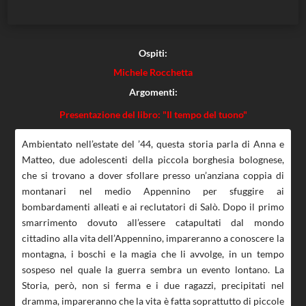
Ospiti:
Michele Rocchetta
Argomenti:
Presentazione del libro: "Il tempo del tuono"
Ambientato nell’estate del ’44, questa storia parla di Anna e
Matteo, due adolescenti della piccola borghesia bolognese,
che si trovano a dover sfollare presso un’anziana coppia di
montanari nel medio Appennino per sfuggire ai
bombardamenti alleati e ai reclutatori di Salò. Dopo il primo
smarrimento dovuto all’essere catapultati dal mondo
cittadino alla vita dell’Appennino, impareranno a conoscere la
montagna, i boschi e la magia che li avvolge, in un tempo
sospeso nel quale la guerra sembra un evento lontano. La
Storia, però, non si ferma e i due ragazzi, precipitati nel
dramma, impareranno che la vita è fatta soprattutto di piccole