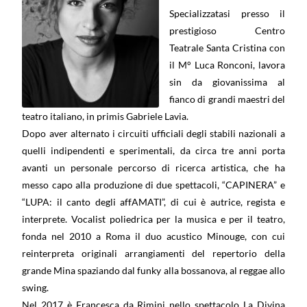
Specializzatasi presso il
prestigioso Centro
Teatrale Santa Cristina con
il M° Luca Ronconi, lavora
sin da giovanissima al
fianco di grandi maestri del
teatro italiano, in primis Gabriele Lavia.
Dopo aver alternato i circuiti ufficiali degli stabili nazionali a
quelli indipendenti e sperimentali, da circa tre anni porta
avanti un personale percorso di ricerca artistica, che ha
messo capo alla produzione di due spettacoli, “CAPINERA” e
“LUPA: il canto degli affAMATI”, di cui è autrice, regista e
interprete. Vocalist poliedrica per la musica e per il teatro,
fonda nel 2010 a Roma il duo acustico Minouge, con cui
reinterpreta originali arrangiamenti del repertorio della
grande Mina spaziando dal funky alla bossanova, al reggae allo
swing.
Nel 2017 è Francesca da Rimini nello spettacolo La Divina