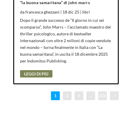
“la buona samaritana” di john marrs
da
francesca ghezzani
|
18 dic 25
|
libri
Dopo il grande successo de “Il giorno in cui sei
scomparso”, John Marrs – l’acclamato maestro del
thriller psicologico, autore di bestseller
internazionali con oltre 2 milioni di copie vendute
nel mondo – torna finalmente in Italia con “La
buona samaritana”, in uscita il 18 dicembre 2025
per Indomitus Publishing.
LEGGI DI PIÙ
1
2
3
...
233