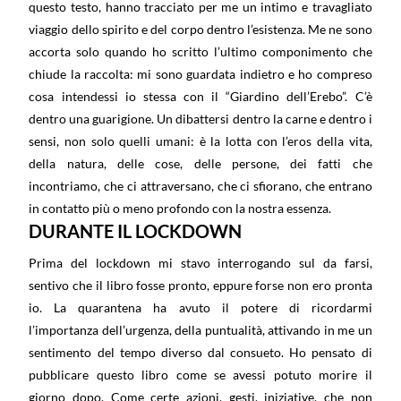
questo testo, hanno tracciato per me un intimo e travagliato
viaggio dello spirito e del corpo dentro l’esistenza. Me ne sono
accorta solo quando ho scritto l’ultimo componimento che
chiude la raccolta: mi sono guardata indietro e ho compreso
cosa intendessi io stessa con il “Giardino dell’Erebo”. C’è
dentro una guarigione. Un dibattersi dentro la carne e dentro i
sensi, non solo quelli umani: è la lotta con l’eros della vita,
della natura, delle cose, delle persone, dei fatti che
incontriamo, che ci attraversano, che ci sfiorano, che entrano
in contatto più o meno profondo con la nostra essenza.
DURANTE IL LOCKDOWN
Prima del lockdown mi stavo interrogando sul da farsi,
sentivo che il libro fosse pronto, eppure forse non ero pronta
io. La quarantena ha avuto il potere di ricordarmi
l’importanza dell’urgenza, della puntualità, attivando in me un
sentimento del tempo diverso dal consueto. Ho pensato di
pubblicare questo libro come se avessi potuto morire il
giorno dopo. Come certe azioni, gesti, iniziative, che non