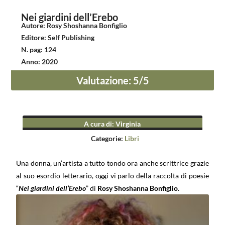
Nei giardini dell’Erebo
Autore
:
Rosy Shoshanna Bonfiglio
Editore
:
Self Publishing
N. pag
:
124
Anno
:
2020
Valutazione
:
5
/5
A cura di
:
Virginia
Categorie:
Libri
Una donna, un’artista a tutto tondo ora anche scrittrice grazie
al suo esordio letterario, oggi vi parlo della raccolta di poesie
“
Nei giardini dell’Erebo
” di
Rosy Shoshanna Bonfiglio
.