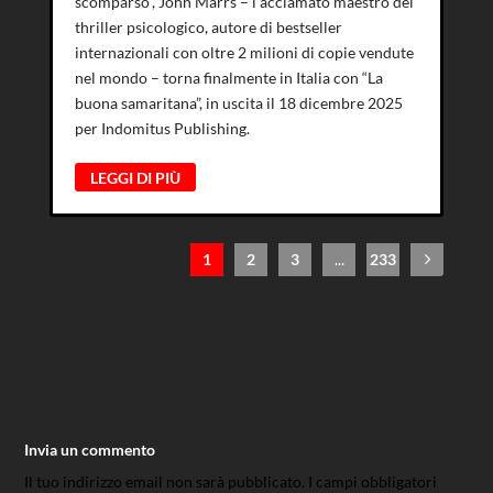
scomparso”, John Marrs – l’acclamato maestro del
thriller psicologico, autore di bestseller
internazionali con oltre 2 milioni di copie vendute
nel mondo – torna finalmente in Italia con “La
buona samaritana”, in uscita il 18 dicembre 2025
per Indomitus Publishing.
LEGGI DI PIÙ
1
2
3
...
233
Invia un commento
Il tuo indirizzo email non sarà pubblicato.
I campi obbligatori