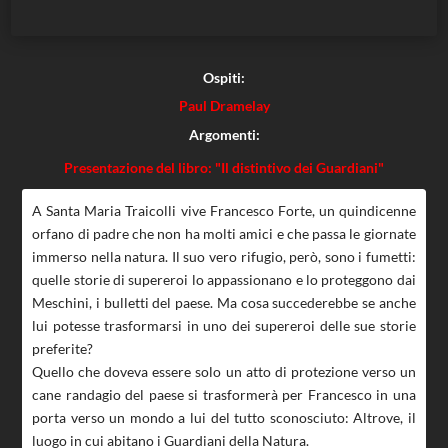
Ospiti:
Paul Dramelay
Argomenti:
Presentazione del libro: "Il distintivo dei Guardiani"
A Santa Maria Traicolli vive Francesco Forte, un quindicenne
orfano di padre che non ha molti amici e che passa le giornate
immerso nella natura. Il suo vero rifugio, però, sono i fumetti:
quelle storie di supereroi lo appassionano e lo proteggono dai
Meschini, i bulletti del paese. Ma cosa succederebbe se anche
lui potesse trasformarsi in uno dei supereroi delle sue storie
preferite?
Quello che doveva essere solo un atto di protezione verso un
cane randagio del paese si trasformerà per Francesco in una
porta verso un mondo a lui del tutto sconosciuto: Altrove, il
luogo in cui abitano i Guardiani della Natura.