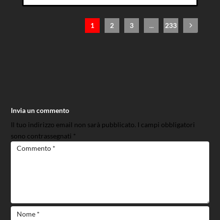
1
2
3
...
233
Invia un commento
Il tuo indirizzo email non sarà pubblicato.
I campi obbligatori
sono contrassegnati
*