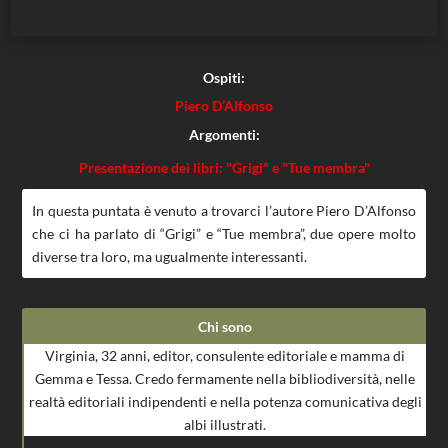
Ospiti:
Piero D’Alfonso
Argomenti:
Presentazione dei libri: "Grigi" e "Tue membra"
In questa puntata è venuto a trovarci l’autore Piero D’Alfonso
che ci ha parlato di “Grigi” e “Tue membra”, due opere molto
diverse tra loro, ma ugualmente interessanti.
Chi sono
Virginia, 32 anni, editor, consulente editoriale e mamma di
Gemma e Tessa. Credo fermamente nella bibliodiversità, nelle
realtà editoriali indipendenti e nella potenza comunicativa degli
albi illustrati.