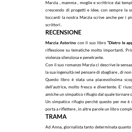
Marzia , mamma , moglie e scrittrice dai tempi
crescendo di progetti e idee, con sempre la s
toccanti la nostra Marzia scrive anche per i più
scrittori .
RECENSIONE
Marzia Astorino
con il suo libro
“Dietro le ap
riflessione su tematiche molto importanti. Pri
violenza silenziosa e penetrante.
Con il suo romanzo Marzia ci descrive le sensazio
la sua ingenuità nel pensare di sbagliare , di non
Questo libro è stata una piacevolissima sco
dell’autrice, molto fresco e divertente. E’ rius
amiche un simpatico rifiugio dal quale tornare o
Un simpatico rifugio perchè questo per me è sta
porta a riflettere , in altre parole un libro compl
TRAMA
Ad Anna, giornalista tanto determinata quanto f