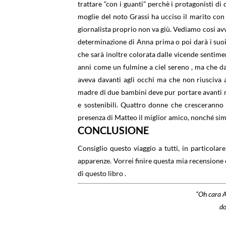
trattare “con i guanti” perchè i protagonisti d
moglie del noto Grassi ha ucciso il marito con u
giornalista proprio non va giù. Vediamo cosi a
determinazione di Anna prima o poi darà i suoi fr
che sarà inoltre colorata dalle vicende sentim
anni come un fulmine a ciel sereno , ma che da
aveva davanti agli occhi ma che non riusciva 
madre di due bambini deve pur portare avanti ma
e sostenibili. Quattro donne che cresceranno i
presenza di Matteo il miglior amico, nonché sim
CONCLUSIONE
Consiglio questo viaggio a tutti, in particolare
apparenze. Vorrei finire questa mia recensione
di questo libro .
“Oh cara A
do