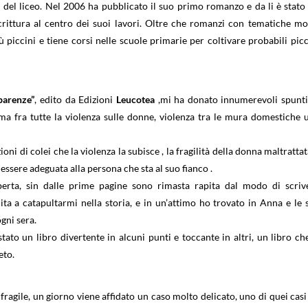
 del liceo. Nel 2006 ha pubblicato il suo primo romanzo e da li è stato
crittura al centro dei suoi lavori. Oltre che romanzi con tematiche mo
 piccini e tiene corsi nelle scuole primarie per coltivare probabili picc
parenze”
, edito da Edizioni
Leucotea
,mi ha donato innumerevoli spunti
ma fra tutte la violenza sulle donne, violenza tra le mura domestiche 
ni di colei che la violenza la subisce , la fragilità della donna maltrattat
 essere adeguata alla persona che sta al suo fianco .
perta, sin dalle prime pagine sono rimasta rapita dal modo di scriv
cita a catapultarmi nella storia, e in un’attimo ho trovato in Anna e le 
gni sera.
to un libro divertente in alcuni punti e toccante in altri, un libro che
eto.
ragile, un giorno viene affidato un caso molto delicato, uno di quei casi