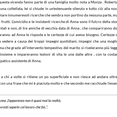
i questa vicenda fanno parte di una famiglia molto nota a Monza . Roberta
na coltellata, lei si chiude in un’estenuante silenzio e tutto ciò alla nos
vviare innumerevoli ricerche che sembra non portino da nessuna parte, ma
utti. L’omicidio e le insistenti ricerche di Anna sono il fulcro della stor
entali e non, di tre amiche di vecchia data di Anna , che compariranno d
ranno ad Anna le risposte e le certezze di cui aveva bisogno. Certezze 
a vedere a causa dei troppi impegni quotidiani, impegni che una mogli
 che grazie all’intervento tempestivo del marito si riveleranno più legg
nsieme e impareranno lezioni di vita le une dalle altre , con la costa
patico assistente di Anna.
 a chi a volte si ritiene un po superficiale e non riesce ad andare oltre
 con una frase che mi è piaciuta molto e che secondo me racchiude l’esse
nna ,l’apparenza non è quasi mai la realtà,
vresti saperlo col lavoro che fai..”.