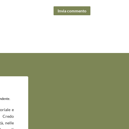
Invia commento
endente.
oriale e
 Credo
à, nelle