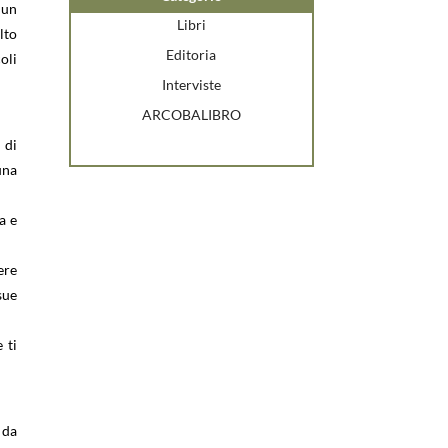
 un
Libri
lto
Editoria
oli
Interviste
ARCOBALIBRO
 di
una
a e
ere
sue
 ti
 da