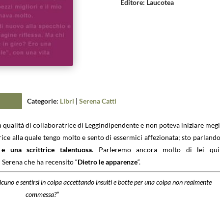
Editore
:
Laucotea
Categorie:
Libri
|
Serena Catti
n qualità di collaboratrice di LeggIndipendente e non poteva iniziare megl
trice alla quale tengo molto e sento di essermici affezionata; sto parlando
e una scrittrice talentuosa
. Parleremo ancora molto di lei qu
i Serena che ha recensito “
Dietro le apparenze
“.
lcuno e sentirsi in colpa accettando insulti e botte per una colpa non realmente
commessa?”