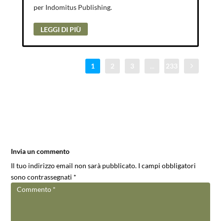
per Indomitus Publishing.
LEGGI DI PIÙ
1
2
3
...
233
Invia un commento
Il tuo indirizzo email non sarà pubblicato.
I campi obbligatori
sono contrassegnati
*