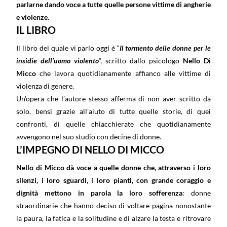
parlarne dando voce a tutte quelle persone vittime di angherie
e violenze.
IL LIBRO
Il libro del quale vi parlo oggi è “
Il tormento delle donne per le
insidie dell’uomo violento
“, scritto dallo psicologo
Nello Di
Micco
che lavora quotidianamente affianco alle vittime di
violenza di genere.
Un’opera che l’autore stesso afferma di non aver scritto da
solo, bensì grazie all’aiuto di tutte quelle
storie, di quei
confronti, di quelle chiacchierate che quotidianamente
avvengono nel suo studio con
decine di donne.
L’IMPEGNO DI NELLO DI MICCO
Nello di Micco dà voce a quelle donne che, attraverso i loro
silenzi, i loro sguardi, i loro pianti, con grande coraggio e
dignità mettono in parola la loro sofferenza
: donne
straordinarie che hanno deciso di voltare pagina nonostante
la paura, la fatica e la solitudine e di alzare la testa e ritrovare