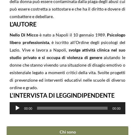
della donna può essere contaminata dalla piaga degli abusi cui
può essere costretta a sottostare e che ha il diritto e dovere di
combattere e debellare.
L’AUTORE
Nello Di Micco
è nato a Napoli il 10 gennaio 1989.
Psicologo
libero professionista
, è iscritto all’Ordine degli psicologi del
Lazio. Vive e lavora a Napoli,
svolge attività clinica nel suo
studio privato e si occupa di violenza di genere
aiutando le
donne che stanno vivendo una situazione di disagio emotivo o
esistenziale legato a momenti critici della vita. Svolte progetti
di prevenzione ed interventi educativi nelle scuole di diverso
ordine e grado.
L’INTERVISTA DI LEGGINDIPENDENTE
Audio
00:00
00:00
Player
Chi sono