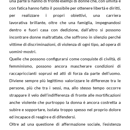
una parte si hanno di fronte esempi di donne che, con umiltà e
con fatica hanno fatto il possibile per ottenere libertà e diritti,
per realizzare i propri obiettivi, una carriera
lavorativa brillante, oltre che una famiglia, impegnandosi
dentro e fuori casa con dedizione, dall’altro si possono
incontrare donne maltrattate, che soffrono in silenzio perché
vittime di discriminazioni, di violenza di ogni tipo, ad opera di
uomini-mostri.
Quelle che possono configurarsi come conquiste di civiltà, di
femminismo, possono ancora mascherare condizioni di
raccapriccianti soprusi ed atti di forza da parte dell’uomo.
Diviene sempre più legittimo valorizzare le differenze tra le
persone, più che tra i sessi, ma, allo stesso tempo occorre
strappare il velo dell’indifferenza di fronte alle mortificazioni
anche violente che purtroppo la donna è ancora costretta a
subire e sopportare, isolata troppo spesso nel proprio dolore
ed incapace di reagire e di difendersi.
Oltre ad una questione di affermazione sociale, l’esistenza