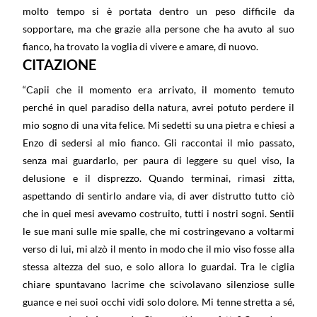
molto tempo si è portata dentro un peso difficile da
sopportare, ma che grazie alla persone che ha avuto al suo
fianco, ha trovato la voglia di vivere e amare, di nuovo.
CITAZIONE
“Capii che il momento era arrivato, il momento temuto
perché in quel paradiso della natura, avrei potuto perdere il
mio sogno di una vita felice. Mi sedetti su una pietra e chiesi a
Enzo di sedersi al mio fianco. Gli raccontai il mio passato,
senza mai guardarlo, per paura di leggere su quel viso, la
delusione e il disprezzo. Quando terminai, rimasi zitta,
aspettando di sentirlo andare via, di aver distrutto tutto ciò
che in quei mesi avevamo costruito, tutti i nostri sogni. Sentii
le sue mani sulle mie spalle, che mi costringevano a voltarmi
verso di lui, mi alzò il mento in modo che il mio viso fosse alla
stessa altezza del suo, e solo allora lo guardai. Tra le ciglia
chiare spuntavano lacrime che scivolavano silenziose sulle
guance e nei suoi occhi vidi solo dolore. Mi tenne stretta a sé,