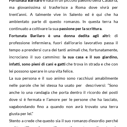
Fortunata Barilaro
è nata in un piccolo paesino della Calabria,
ma giovanissima si trasferisce a Roma dove vivrà per
trent’anni. A talmente vive in Salento ed è qui che ha
ambientato parte di questo romanzo. In questa terra ha
continuato a coltivare la sua
passione per la scrittura
.
Fortunata Barilaro è una donna dedita agli altri
: di
professione infermiera, fuori dall’orario lavorativo passa il
tempo a prendersi cura dei tanti animali che, fortunatamente,
incrociano il suo cammino:
la sua casa e il suo giardino,
infatti, sono pieni di cani e gatti
che trova in strada e che con
lei possono sperare in una vita felice.
La sua persona e il suo animo sono racchiusi amabilmente
nelle parole che lei stessa ha usato per
descriversi: “Sono
anche io una randagia che porta dentro il ricordo dei posti
dove si è fermata e l’amore per le persone che ha lasciato,
vagabondando fino a quando non avrà trovato una terra
giusta per lei.”
Stento a crede che questo sia il suo romanzo d’esordio perché