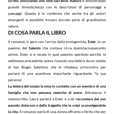
scritto utilizzando uno stile narrativo maturo
e dimostrando
grande dimestichezza con le descrizioni di personaggi e
paesaggi. Questa è la conferma che anche tra gli autori
emergenti è possibile trovare piccole perle di grandissimo
valore.
DI COSA PARLA IL LIBRO
Il romanzo si apre con l’arrivo della protagonista,
Ester
, in un
paesino del
Salento
che contava circa duemilacinquecento
anime. Ester si è recata in quel paesino sperduto perché, la
settimana precedente, aveva ricevuto una lettera da un notaio
di San Biagio Salentino che le chiedeva un’incontro per
parlare di una questione importante riguardante “la sua
persona”.
La lettera del notaio la mise in contatto con un membro di una
famiglia che non pensava neanche di avere
. Attraverso il
manoscritto, Laura parlerà a Ester e a lei
racconterà del suo
passato doloroso e della tragedia che la colpì sconvolgendole
la vita
. Il romanzo parla di una donna affranta e ferita che per