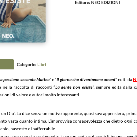
Editore
:
NEO EDIZIONI
Categorie:
Libri
La passione secondo Matteo
” e “
Il giorno che diventammo umani
” editI da
N
 nella raccolta di racconti “
La gente non esiste
“, sempre edita dalla c
zioni di valore e autori molto interessanti.
è un Dio”. Lo dice senza un motivo apparente, quasi sovrappensiero, prima
anto vasta quanto intima. L’improvvisa consapevolezza che dietro ogni c
enio, nascosto e inafferrabile.
appa verso questo svelamento; i personaggi, protagonisti inconsapevoli