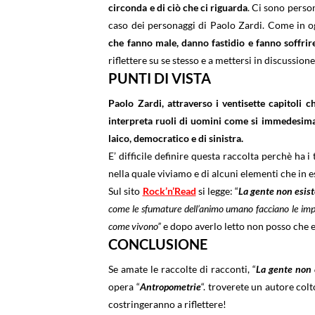
circonda e di ciò che ci riguarda
. Ci sono person
caso dei personaggi di Paolo Zardi. Come in og
che fanno male, danno fastidio e fanno soffrir
riflettere su se stesso e a mettersi in discussion
PUNTI DI VISTA
Paolo Zardi, attraverso i ventisette capitoli
interpreta ruoli di uomini come si immedesima 
laico, democratico e di sinistra.
E’ difficile definire questa raccolta perchè ha i
nella quale viviamo e di alcuni elementi che in 
Sul sito
Rock’n’Read
si legge: “
La gente non esist
come le sfumature dell’animo umano facciano le impo
come vivono”
e dopo averlo letto non posso che e
CONCLUSIONE
Se amate le raccolte di racconti, “
La gente non 
opera “
Antropometrie
“. troverete un autore colt
costringeranno a riflettere!