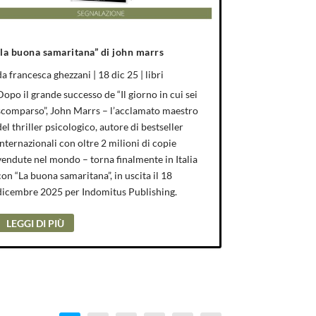
“la buona samaritana” di john marrs
da
francesca ghezzani
|
18 dic 25
|
libri
Dopo il grande successo de “Il giorno in cui sei
scomparso”, John Marrs – l’acclamato maestro
del thriller psicologico, autore di bestseller
internazionali con oltre 2 milioni di copie
vendute nel mondo – torna finalmente in Italia
con “La buona samaritana”, in uscita il 18
dicembre 2025 per Indomitus Publishing.
LEGGI DI PIÙ