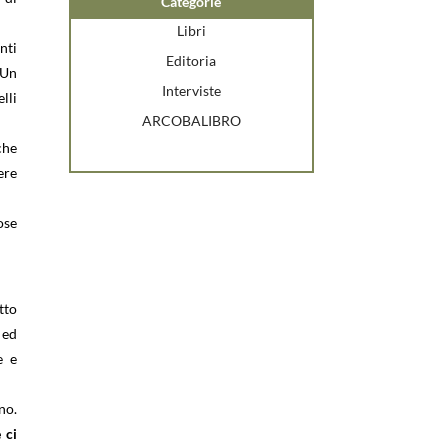
Categorie
Libri
nti
Editoria
 Un
Interviste
lli
ARCOBALIBRO
che
ere
ose
tto
 ed
e e
no.
 ci