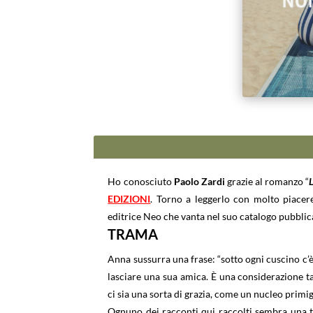
Ho conosciuto
Paolo Zardi
grazie al romanzo “
EDIZIONI
. Torno a leggerlo con molto piacere
editrice Neo che vanta nel suo catalogo pubblica
TRAMA
Anna sussurra una frase: “sotto ogni cuscino c’
lasciare una sua amica. È una considerazione t
ci sia una sorta di grazia, come un nucleo primig
Ognuno dei racconti qui raccolti sembra una t