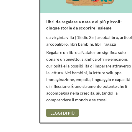
libri da regalare a natale ai più piccoli:
cinque storie da scoprire insieme
da
virginia villa
|
18 dic 25
|
arcobalibro
,
articol
arcobalibro
,
libri bambini
,
libri ragazzi
Regalare un libro a Natale non significa solo
donare un oggetto: significa offrire emozioni,
curiosità e la possibilità di imparare attraverso
la lettura. Nei bambini, la lettura sviluppa
immaginazione, empatia, linguaggio e capacità
di riflessione. È uno strumento potente che li
accompagna nella crescita, aiutandoli a
comprendere il mondo e se stessi.
LEGGI DI PIÙ