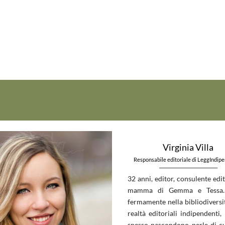
Virginia Villa
Responsabile editoriale di LeggIndip
_____________________________
32 anni, editor, consulente edit
mamma di Gemma e Tessa.
fermamente nella bibliodiversit
realtà editoriali indipendenti, 
spesso nascondono perle di c