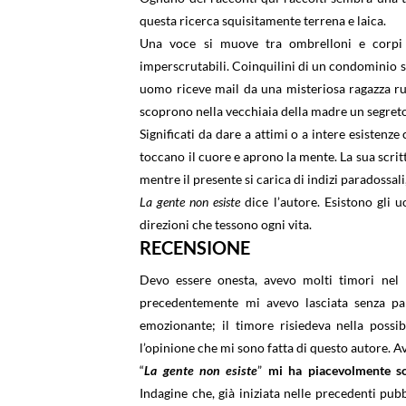
questa ricerca squisitamente terrena e laica.
Una voce si muove tra ombrelloni e corpi d
imperscrutabili. Coinquilini di un condominio 
uomo riceve mail da una misteriosa ragazza rus
scoprono nella vecchiaia della madre un segreto
Significati da dare a attimi o a intere esistenz
toccano il cuore e aprono la mente. La sua scrit
mentre il presente si carica di indizi paradossali,
La gente non esiste
dice l’autore. Esistono gli u
direzioni che tessono ogni vita.
RECENSIONE
Devo essere onesta, avevo molti timori nel 
precedentemente mi avevo lasciata senza par
emozionante; il timore risiedeva nella possi
l’opinione che mi sono fatta di questo autore. A
“
La gente non esiste
”
mi ha piacevolmente s
Indagine che, già iniziata nelle precedenti pubb