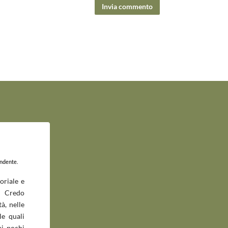
Invia commento
endente.
oriale e
 Credo
à, nelle
le quali
ui pochi