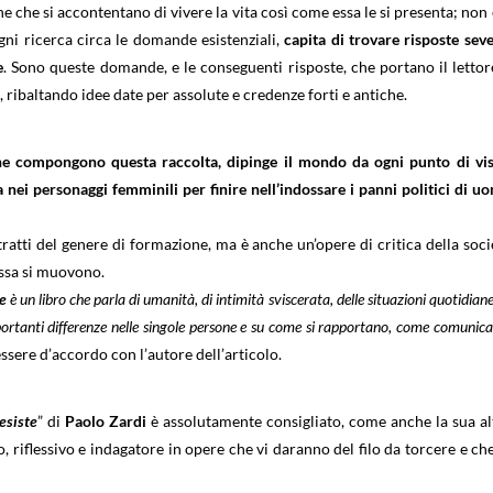
e che si accontentano di vivere la vita così come essa le si presenta; non è
ni ricerca circa le domande esistenziali,
capita di trovare risposte seve
e
. Sono queste domande, e le conseguenti risposte, che portano il lettor
e, ribaltando idee date per assolute e credenze forti e antiche.
 che compongono questa raccolta, dipinge il mondo da ogni punto di vis
nei personaggi femminili per finire nell’indossare i panni politici di u
 tratti del genere di formazione, ma è anche un’opere di critica della soci
essa si muovono.
e
è un libro che parla di umanità, di intimità sviscerata, delle situazioni quotidiane
rtanti differenze nelle singole persone e su come si rapportano, come comunica
ssere d’accordo con l’autore dell’articolo.
esiste
” di
Paolo Zardi
è assolutamente consigliato, come anche la sua al
o, riflessivo e indagatore in opere che vi daranno del filo da torcere e che