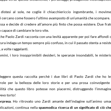
istesi al sole, ne coglie il chiacchiericcio ingombrante, i movime
si cercano come fossero l’ultimo avamposto di un’umanità che scompare.
sa e decide di credere all’amore più finto che possa esistere. Due frate
 capace di cambiare le loro vite.
e che Paolo Zardi racconta con una levità apparente per poi fare affondi 
tura indaga un tempo sempre più confuso, in cui il passato stenta a resist
 a volte raggelanti.
omini, i loro insopprimibili desideri, le speranze insondabili, le misteri
leggere questa raccolta perchè i due libri di Paolo Zardi che ho le
ole per la bellezza delle loro storie e per una prosa coinvolgente
bilità che questo libro potesse non piacermi, distruggendo l’immagin
vevo torto!
orpresa
. Ho ritrovato uno Zardi amante dell’indagine sull’animo uma
licazioni, continua nella
spasmodica ricerca di un significato di ciò che