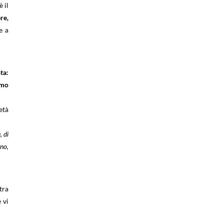
 il
re,
e a
ta:
omo
età
, di
no,
tra
 vi