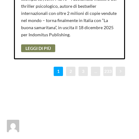
thriller psicologico, autore di bestseller
internazionali con oltre 2 milioni di copie vendute
nel mondo – torna finalmente in Italia con “La
buona samaritana”, in uscita il 18 dicembre 2025
per Indomitus Publishing.
LEGGI DI PIÙ
1
2
3
...
233
Lucio Tellarini
il Gennaio 17, 2019 alle 4:55 pm
“La Verità è una rotta tracciata a matita” è davvero un
libro sorprendente. Bello. Intenso. Profondo.