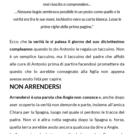
mai riuscita a comprendere…
…Nessuna bugia sembrava possibile in un posto come quello e la
verità era fra le sue mani, inchiostro nero su carta bianca. Lesse le
prime righe della prima pagina.”
Ecco che
la verità le si palesa il giorno del suo diciottesimo
compleanno
quando lo zio Antonio le regala un taccuino. Non
è un semplice taccuino, ma il taccuino del padre che affidò
alle cure di Antonio prima di partire facendosi promettere da
questo che lo avrebbe consegnato alla figlia non appena
avesse avuto l’età per capire.
NON ARRENDERSI
Arrendersi è una parola che Angie non conosce
e, anche dopo
aver scoperto la verità non demorde e parte, insieme all’amica
Chiara per la Spagna, luogo nel quale si perdono le tracce del
padre. Non vi è altra rotta segnata dopo la Spagna e, forse,
quella terra avrebbe avuto ancora qualcosa da dire a Angie.