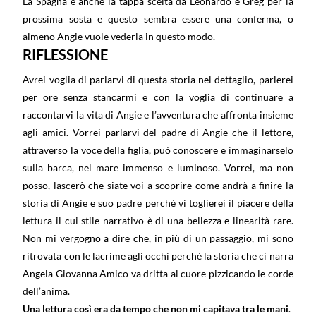
La Spagna è anche la tappa scelta da Leonardo e Greg per la
prossima sosta e questo sembra essere una conferma, o
almeno Angie vuole vederla in questo modo.
RIFLESSIONE
Avrei voglia di parlarvi di questa storia nel dettaglio, parlerei
per ore senza stancarmi e con la voglia di continuare a
raccontarvi la vita di Angie e l’avventura che affronta insieme
agli amici. Vorrei parlarvi del padre di Angie che il lettore,
attraverso la voce della figlia, può conoscere e immaginarselo
sulla barca, nel mare immenso e luminoso. Vorrei, ma non
posso, lascerò che siate voi a scoprire come andrà a finire la
storia di Angie e suo padre perché vi toglierei il piacere della
lettura il cui stile narrativo è di una bellezza e linearità rare.
Non mi vergogno a dire che, in più di un passaggio, mi sono
ritrovata con le lacrime agli occhi perché la storia che ci narra
Angela Giovanna Amico va dritta al cuore pizzicando le corde
dell’anima.
Una lettura così era da tempo che non mi capitava tra le mani
.