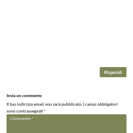
Emozionante. Una lettura che scivola via tra riflessioni e
immagini, che trascina il lettore per mano e lo porta nei
luoghi narrati, lasciando percepire i colori e perfino gli
odori, senza mai raccontarli e descriverli nel dettaglio. In
alcuni tratti ricorda la scrittura “asciutta” di Hemingway,
o le “visioni sognanti” di Le Clézio, e se l’accostamento a
due premi Nobel può sembrare azzardato, non posso fare
altro che consigliare di leggerlo. È un libro di esordio di
un autore di talento, non c’è dubbio.
Rispondi
Invia un commento
Il tuo indirizzo email non sarà pubblicato.
I campi obbligatori
sono contrassegnati
*