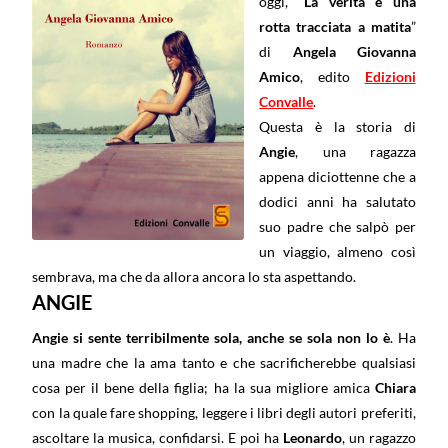
oggi, “
La verità è una
rotta tracciata a matita
”
di
Angela Giovanna
Amico
, edito
Edizioni
Convalle
.
Questa è la storia di
Angie
, una ragazza
appena diciottenne che a
dodici anni ha salutato
suo padre che salpò per
un viaggio, almeno così
sembrava, ma che da allora ancora lo sta aspettando.
ANGIE
Angie si sente terribilmente sola, anche se sola non lo è
. Ha
una madre che la ama tanto e che sacrificherebbe qualsiasi
cosa per il bene della figlia; ha la sua migliore amica
Chiara
con la quale fare shopping, leggere i libri degli autori preferiti,
ascoltare la musica, confidarsi. E poi ha
Leonardo
, un ragazzo