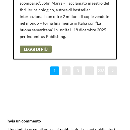
scomparso”, John Marrs – l’acclamato maestro del
thriller psicologico, autore di bestseller
internazionali con oltre 2 milioni di copie vendute
nel mondo – torna finalmente in Italia con “La
buona samaritana”, in uscita il 18 dicembre 2025
per Indomitus Publishing.
LEGGI DI PIÙ
1
2
3
...
233
Invia un commento
Il tuo indirizzo email non sarà pubblicato.
I campi obbligatori