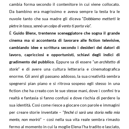
cambia forma secondo il contenitore in cui viene collocato.
Da bambino era magrissimo e aveva sempre la testa tra le
nuvole tanto che sua madre gli diceva “
Dobbiamo metterti le
pietre in tasca, sennò un colpo di vento ti porta via
”.
È
Guido Blenx, trentenne sceneggiatore che sogna il grande
cinema ma si accontenta di lavorare alle fiction televisive,
cambiando idee e scrittura secondo i desideri dei datori di
lavoro, capricciosi e opportunisti, schiavi degli indici di
gradimento del pubblico
. Eppure sa di essere “
un architetto di
storie
” e di avere una cultura letteraria e cinematografica
enorme. Gli anni gli passano addosso, la sua creatività sembra
spegnersi pian piano e si ritrova sospeso egli stesso in una
fiction che ha creato con le sue stesse mani, dove i confini tra
realtà e fantasia si fanno confusi e dove rischia di perdere la
sua identità. Così come riesce a giocare con parole e immagini
per creare storie inventate – “
finché ci sarà una storia nella mia
mente, non morirò
” – così nella sua vita reale sembra rimasto
fermo al momento in cui la moglie Elena l’ha tradito e lasciato,