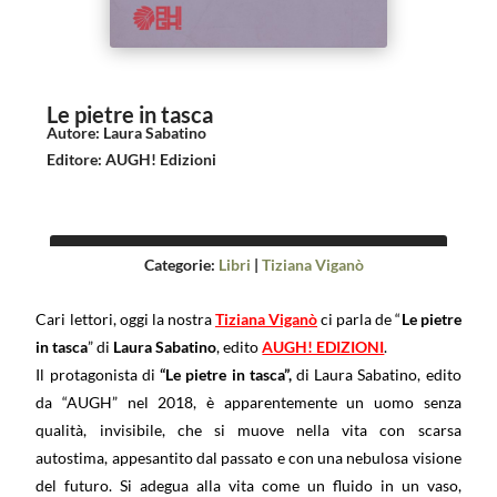
Le pietre in tasca
Autore
:
Laura Sabatino
Editore
:
AUGH! Edizioni
Categorie:
Libri
|
Tiziana Viganò
Cari lettori, oggi la nostra
Tiziana Viganò
ci parla de “
Le pietre
in tasca
” di
Laura Sabatino
, edito
AUGH! EDIZIONI
.
Il protagonista di
“Le pietre in tasca”,
di Laura Sabatino, edito
da “AUGH” nel 2018, è apparentemente un uomo senza
qualità, invisibile, che si muove nella vita con scarsa
autostima, appesantito dal passato e con una nebulosa visione
del futuro. Si adegua alla vita come un fluido in un vaso,