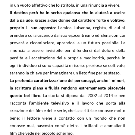
in un vuoto affettivo che lo stritola, in una rinuncia a vivere.
Il destino però ha in serbo qualcosa che lo aiuterà a uscire
dalla palude, grazie a due donne dal carattere forte e volitivo,
proprio il suo opposto
: l’amica Luisanna, regista, di cui si
prenderà cura uscendo dal suo egocentrismo ed Elena con cui
proverà a ricominciare, aprendosi a un futuro possibile. La
rinuncia a essere invisibile per difendersi dal dolore della
perdita e l’accettazione della propria mediocrità, perché in
ogni individuo ci sono capacità e risorse preziose se coltivate,
saranno la chiave per immaginare un lieto fine per se stesso.
La profonda caratterizzazione dei personaggi, anche i minori,
la scrittura piana e fluida rendono estremamente piacevole
questo bel libro
. La storia si dipana dal 2002 al 2014 e ben
racconta l’ambiente televisivo e il lavoro che porta alla
creazione dei film e delle serie, che la scrittrice conosce molto
bene: il lettore viene a contatto con un mondo che non
conosce mai, nascosto com’è dietro i brillanti e ammalianti
film che vede nel piccolo schermo.