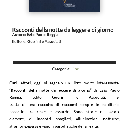
Racconti della notte da leggere di giorno
Autore
:
Ezio Paolo Reggia
Editore
:
Guerini e Associati
Categorie:
Libri
Cari lettori, oggi vi segnalo un libro molto interessante:
“
Racconti della notte da leggere di giorno
” di
Ezio Paolo
Reggia
, edito
Guerini e Associati
. Si
tratta di una
raccolta di racconti
sempre in equilibrio
precario tra reale e assurdo. Sono storie di lavoro,
d’amore, di incontri sbagliati, allucinazioni notturne,
strambi
nonsense
e visioni parodistiche della realtà.