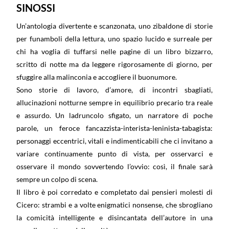
SINOSSI
Un’antologia divertente e scanzonata, uno zibaldone di storie
per funamboli della lettura, uno spazio lucido e surreale per
chi ha voglia di tuffarsi nelle pagine di un libro bizzarro,
scritto di notte ma da leggere rigorosamente di giorno, per
sfuggire alla malinconia e accogliere il buonumore.
Sono storie di lavoro, d’amore, di incontri sbagliati,
allucinazioni notturne sempre in equilibrio precario tra reale
e assurdo. Un ladruncolo sfigato, un narratore di poche
parole, un feroce fancazzista-interista-leninista-tabagista:
personaggi eccentrici, vitali e indimenticabili che ci invitano a
variare continuamente punto di vista, per osservarci e
osservare il mondo sovvertendo l’ovvio: così, il finale sarà
sempre un colpo di scena.
Il libro è poi corredato e completato dai pensieri molesti di
Cicero: strambi e a volte enigmatici nonsense, che sbrogliano
la comicità intelligente e disincantata dell’autore in una