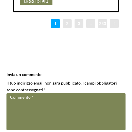
LEGGI DI PIÙ
1
2
3
...
233
Invia un commento
Il tuo indirizzo email non sarà pubblicato.
I campi obbligatori
sono contrassegnati
*