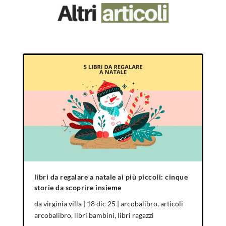
libri da regalare a natale ai più piccoli: cinque
storie da scoprire insieme
da
virginia villa
|
18 dic 25
|
arcobalibro
,
articoli
arcobalibro
,
libri bambini
,
libri ragazzi