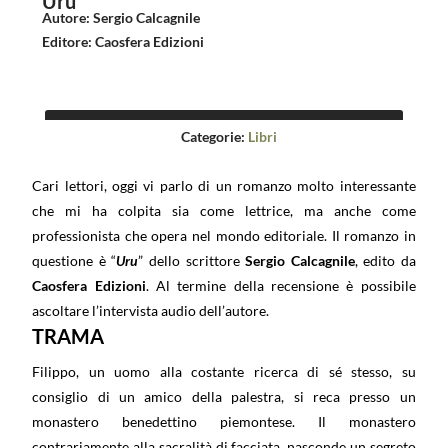
Uru
Autore
:
Sergio Calcagnile
Editore
:
Caosfera Edizioni
Categorie:
Libri
Cari lettori, oggi vi parlo di un romanzo molto interessante
che mi ha colpita sia come lettrice, ma anche come
professionista che opera nel mondo editoriale. Il romanzo in
questione è “
Uru
” dello scrittore
Sergio Calcagnile
, edito da
Caosfera Edizioni
. Al termine della recensione è possibile
ascoltare l’intervista audio dell’autore.
TRAMA
Filippo, un uomo alla costante ricerca di sé stesso, su
consiglio di un amico della palestra, si reca presso un
monastero benedettino piemontese. Il monastero
contrariamente alla sacralità di facciata, nasconde un segreto