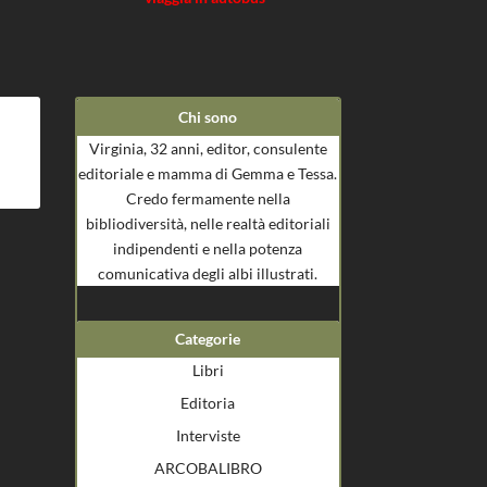
Chi sono
Virginia, 32 anni, editor, consulente
editoriale e mamma di Gemma e Tessa.
Credo fermamente nella
bibliodiversità, nelle realtà editoriali
indipendenti e nella potenza
comunicativa degli albi illustrati.
Categorie
Libri
Editoria
Interviste
ARCOBALIBRO