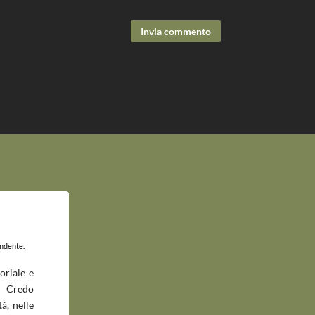
Invia commento
endente.
oriale e
 Credo
à, nelle