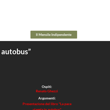
Il Mensile Indipendente
n autobus”
Ospiti:
Renato Ghezzi
Argomenti:
Presentazione del libro "La pace
viaggia in autobus"