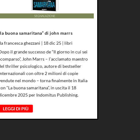
“la buona samaritana” di john marrs
da
francesca ghezzani
|
18 dic 25
|
libri
Dopo il grande successo de “Il giorno in cui sei
scomparso”, John Marrs – l’acclamato maestro
del thriller psicologico, autore di bestseller
internazionali con oltre 2 milioni di copie
vendute nel mondo – torna finalmente in Italia
con “La buona samaritana”, in uscita il 18
dicembre 2025 per Indomitus Publishing.
LEGGI DI PIÙ