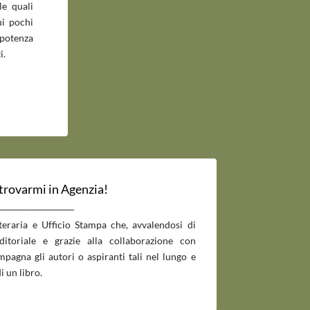
le quali
ui pochi
potenza
i.
 trovarmi in Agenzia!
___________________________
tteraria e Ufficio Stampa che, avvalendosi di
editoriale e grazie alla collaborazione con
pagna gli autori o aspiranti tali nel lungo e
i un libro.