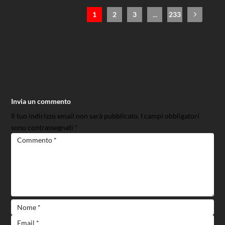
1
2
3
...
233
Invia un commento
Il tuo indirizzo email non sarà pubblicato.
I campi obbligatori
sono contrassegnati
*