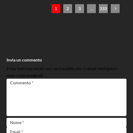
1
2
3
...
233
Invia un commento
Il tuo indirizzo email non sarà pubblicato.
I campi obbligatori
sono contrassegnati
*