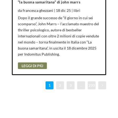
“la buona samaritana” di john marrs
da
francesca ghezzani
|
18 dic 25
|
libri
Dopo il grande successo de “Il giorno in cui sei
scomparso”, John Marrs – l’acclamato maestro del
thriller psicologico, autore di bestseller
internazionali con oltre 2 milioni di copie vendute
nel mondo – torna finalmente in Italia con “La
buona samaritana”, in uscita il 18 dicembre 2025
per Indomitus Publishing.
LEGGI DI PIÙ
1
2
3
...
233