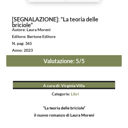
[SEGNALAZIONE]: “La teoria delle
briciole”
Autore
:
Laura Moreni
Editore
:
Bertone Editore
N. pag
:
365
Anno
:
2023
Valutazione
:
5
/5
A cura di
:
Virginia Villa
Categorie:
Libri
“La teoria delle briciole”
il nuovo romanzo di Laura Moreni