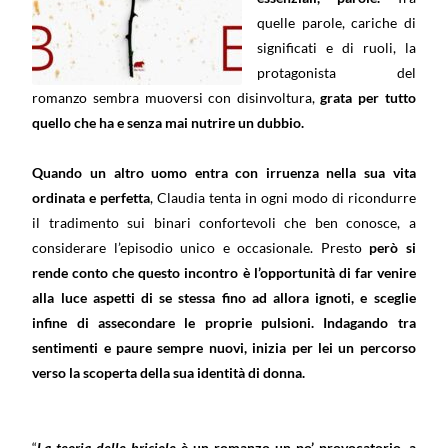
quelle parole, cariche di
significati e di ruoli, la
protagonista del
romanzo sembra muoversi con disinvoltura,
grata per tutto
quello che ha e senza mai nutrire un dubbio.
Quando un altro uomo entra con irruenza nella sua vita
ordinata e perfetta
, Claudia tenta in ogni modo di ricondurre
il tradimento sui binari confortevoli che ben conosce, a
considerare l’episodio unico e occasionale. Presto
però si
rende conto che questo incontro è l’opportunità di far venire
alla luce aspetti di se stessa fino ad allora ignoti, e sceglie
infine di assecondare le proprie pulsioni.
Indagando tra
sentimenti e paure sempre nuovi, inizia per lei un percorso
verso la scoperta della sua identità di donna.
“
La teoria delle briciole
è un romanzo un po’ provocatorio, a