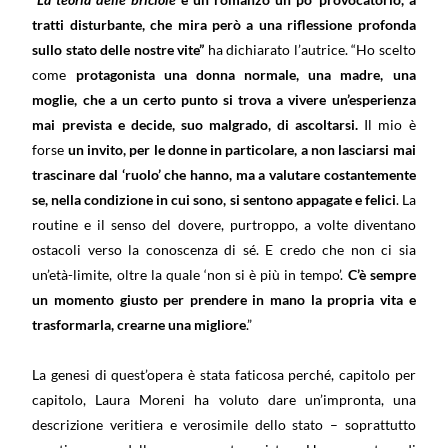
tratti disturbante, che mira però a una riflessione profonda
sullo stato delle nostre vite”
ha dichiarato l’autrice. “Ho scelto
come
protagonista una donna normale, una madre, una
moglie, che a un certo punto si trova a vivere un’esperienza
mai prevista e decide, suo malgrado, di ascoltarsi.
Il mio è
forse
un invito, per le donne in particolare, a non lasciarsi mai
trascinare dal ‘ruolo’ che hanno, ma a valutare costantemente
se, nella condizione in cui sono, si sentono appagate e felici
. La
routine e il senso del dovere, purtroppo, a volte diventano
ostacoli verso la conoscenza di sé. E credo che non ci sia
un’età-limite, oltre la quale ‘non si è più in tempo’.
C’è sempre
un momento giusto per prendere in mano la propria vita e
trasformarla, crearne una migliore
.”
La genesi di quest’opera è stata faticosa perché, capitolo per
capitolo, Laura Moreni ha voluto dare un’impronta, una
descrizione veritiera e verosimile dello stato – soprattutto