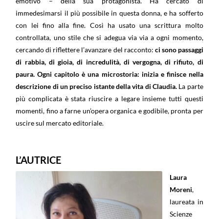
emotivo – della sua protagonista. Ha cercato di
immedesimarsi il più possibile in questa donna, e ha sofferto
con lei fino alla fine. Così ha usato una scrittura molto
controllata, uno stile che si adegua via via a ogni momento,
cercando di riflettere l’avanzare del racconto:
ci sono passaggi
di rabbia, di gioia, di incredulità, di vergogna, di rifiuto, di
paura. Ogni capitolo è una microstoria: inizia e finisce nella
descrizione di un preciso istante della vita di Claudia.
La parte
più complicata è stata riuscire a legare insieme tutti questi
momenti, fino a farne un’opera organica e godibile, pronta per
uscire sul mercato editoriale.
L’AUTRICE
Laura
Moreni
,
laureata in
Scienze