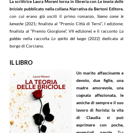
La scrittrice Laura Moreni torna in libreria con
La teoria delle
briciole
pubblicato nella collana Narrativa da
Bertoni Editore
,
con cui erano già usciti il primo romanzo,
Siamo come le
lumache
(2021; finalista al “Premio Città di Terni”, I edizione;
finalista al “Premio Giorgione”, VII edizione) e il racconto
La
gabbia
nella raccolta
Lo spirito del luogo
(2022) dedicata al
borgo di Corciano.
IL LIBRO
Un marito affascinante e
devoto, due figlie, una
madre amorevole, una
cognata affezionata, le
amiche di sempre e il suo
lavoro di fiorista: la vita
di Claudia si può
esprimere con poche,
essenziali, parole.
Tra