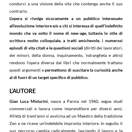
condurci a una visione della vita che contenga anche il suo
contrario.
L’opera si rivolge sicuramente a un pubblico interessato
all’evoluzione interiore e/o a chi si interessa di quell’indefinito
mondo che va sotto il nome di new-age, tuttavia
lo stile di
scrittura molto colloquiale, a tratti amichevole
,
i numerosi
episodi di vita citati e le questioni sociali
(diritti dei lavoratori,
dei minori, della donna, inquinamento, ‘ndrangheta e altro)
rendono l’opera diversa dai libri che normalmente trattano
questi argomenti e
permettono di suscitare la curiosità anche
al di fuori di un target specifico di pubblico.
L’AUTORE
Gian Luca Misturini
, nasce a Parma nel 1960, segue studi
commerciali e lavora come imprenditore per diversi anni.
All’età di trent’anni si avvicina ad un Maestro della tradizione
Zen e ne riceve un’indelebile impronta interiore. In seguito il
suo percorso cambia radicalmente, lasciando il lavoro e la