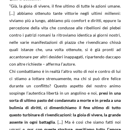
“Già, la gioia di vivere, il fine ultimo di tutte le azioni umane.
[…] abbiamo ottenuto tante vittorie negli ultimi millenni:
viviamo più a lungo, abbiamo più comfort e diritti, eppure la
percezione della vita che condusse alle ribellioni dei plebei
contro i patrizi romani la ritroviamo identica ai giorni nostri,
nelle varie manifestazioni di piazza che rivendicano chissà
quali istanze che, una volta ottenute, si è già pronti ad
accantonare per altri desideri inappagati, ripartendo daccapo
con altre richieste – afferma l’autore.
Chi combattiamo è in realtà l’altro volto di noi e contro di lui
ci stiamo a lottare strenuamente, ma chi si può dire felice
durante un conflitto? Questo aspetto del nostro animo
sospinge l’autentica libertà in un angolino e noi,
presi in una
sorta di ultimo pasto del condannato a morte e in preda a una
bulimia di diritti, ci dimentichiamo il fine ultimo di tutto
questo turbinare di rivendicazioni: la gioia di vivere, la grande
assente in ogni battaglia
. […] Ma è così che siamo fatti noi
umani e,
pur con queste storture, meritiamo tutto l’amore