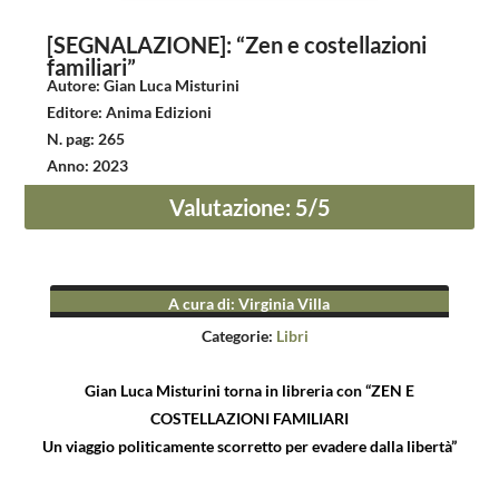
[SEGNALAZIONE]: “Zen e costellazioni
familiari”
Autore
:
Gian Luca Misturini
Editore
:
Anima Edizioni
N. pag
:
265
Anno
:
2023
Valutazione
:
5
/5
A cura di
:
Virginia Villa
Categorie:
Libri
Gian Luca Misturini torna in libreria con “ZEN E
COSTELLAZIONI FAMILIARI
Un viaggio politicamente scorretto per evadere dalla libertà”