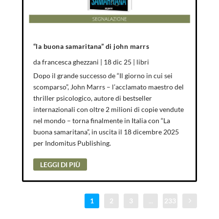
“la buona samaritana” di john marrs
da
francesca ghezzani
|
18 dic 25
|
libri
Dopo il grande successo de “Il giorno in cui sei
scomparso”, John Marrs – l’acclamato maestro del
thriller psicologico, autore di bestseller
internazionali con oltre 2 milioni di copie vendute
nel mondo – torna finalmente in Italia con “La
buona samaritana”, in uscita il 18 dicembre 2025
per Indomitus Publishing.
LEGGI DI PIÙ
1
2
3
...
233