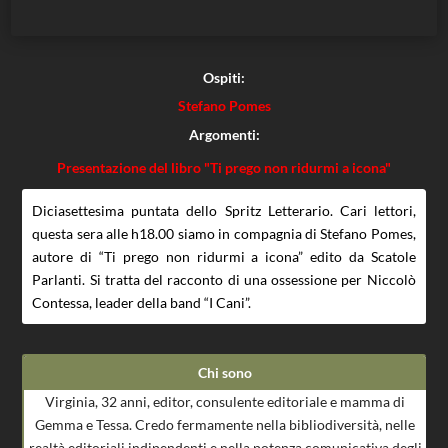
Ospiti:
Stefano Pomes
Argomenti:
Presentazione del libro "Ti prego non ridurmi a icona"
Diciasettesima puntata dello Spritz Letterario. Cari lettori,
questa sera alle h18.00 siamo in compagnia di Stefano Pomes,
autore di “Ti prego non ridurmi a icona” edito da Scatole
Parlanti. Si tratta del racconto di una ossessione per Niccolò
Contessa, leader della band “I Cani”.
Chi sono
Virginia, 32 anni, editor, consulente editoriale e mamma di
Gemma e Tessa. Credo fermamente nella bibliodiversità, nelle
realtà editoriali indipendenti e nella potenza comunicativa degli