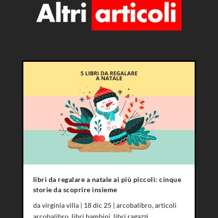
libri da regalare a natale ai più piccoli: cinque
storie da scoprire insieme
da
virginia villa
|
18 dic 25
|
arcobalibro
,
articoli
arcobalibro
,
libri bambini
,
libri ragazzi