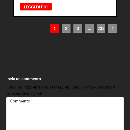
LEGGI DI PIÙ
1
2
3
...
233
Invia un commento
Il tuo indirizzo email non sarà pubblicato.
I campi obbligatori
sono contrassegnati
*