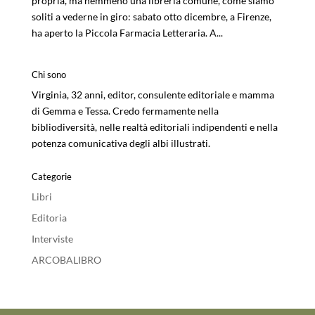
propria, ma nemmeno una libreria comune, come siamo
soliti a vederne in giro: sabato otto dicembre, a Firenze,
ha aperto la Piccola Farmacia Letteraria. A...
Chi sono
Virginia, 32 anni, editor, consulente editoriale e mamma
di Gemma e Tessa. Credo fermamente nella
bibliodiversità, nelle realtà editoriali indipendenti e nella
potenza comunicativa degli albi illustrati.
Categorie
Libri
Editoria
Interviste
ARCOBALIBRO