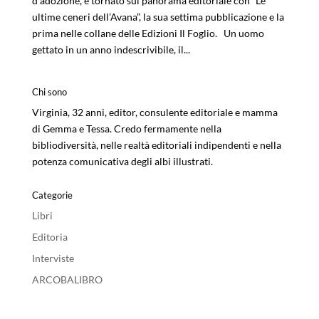
d’adozione, è tornato sul panorama editoriale con “Le
ultime ceneri dell’Avana”, la sua settima pubblicazione e la
prima nelle collane delle Edizioni Il Foglio. Un uomo
gettato in un anno indescrivibile, il...
Chi sono
Virginia, 32 anni, editor, consulente editoriale e mamma
di Gemma e Tessa. Credo fermamente nella
bibliodiversità, nelle realtà editoriali indipendenti e nella
potenza comunicativa degli albi illustrati.
Categorie
Libri
Editoria
Interviste
ARCOBALIBRO