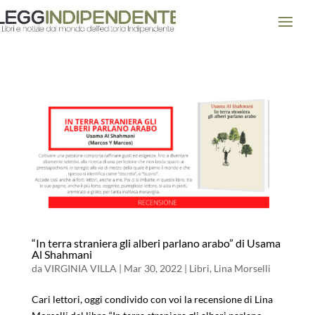
“In terra straniera gli alberi parlano arabo” di Usama
Al Shahmani
da
VIRGINIA VILLA
|
Mar 30, 2022
|
Libri
,
Lina Morselli
Cari lettori, oggi condivido con voi la recensione di Lina