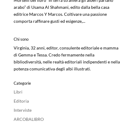
Morselli del libro “In terra straniera gli alberi parlano
arabo” di Usama Al Shahmani, edito dalla bella casa
editrice Marcos Y Marcos. Coltivare una passione
comporta raffinare gusti ed esigenze,...
Chi sono
Virginia, 32 anni, editor, consulente editoriale e mamma
di Gemma e Tessa. Credo fermamente nella
bibliodiversità, nelle realtà editoriali indipendenti e nella
potenza comunicativa degli albi illustrati.
Categorie
Libri
Editoria
Interviste
ARCOBALIBRO