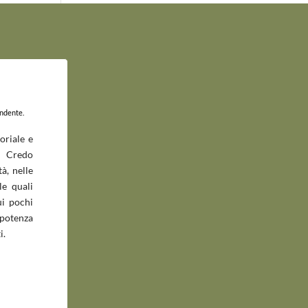
endente.
oriale e
 Credo
à, nelle
le quali
ui pochi
potenza
i.