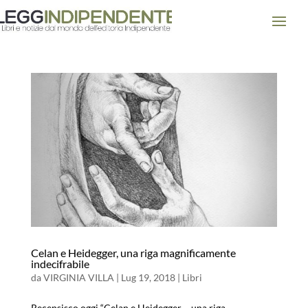
Celan e Heidegger, una riga magnificamente
indecifrabile
da
VIRGINIA VILLA
|
Lug 19, 2018
|
Libri
Recensisco oggi “Celan e Heidegger – una riga