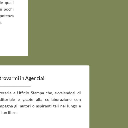
le quali
ui pochi
potenza
i.
 trovarmi in Agenzia!
___________________________
tteraria e Ufficio Stampa che, avvalendosi di
editoriale e grazie alla collaborazione con
pagna gli autori o aspiranti tali nel lungo e
i un libro.