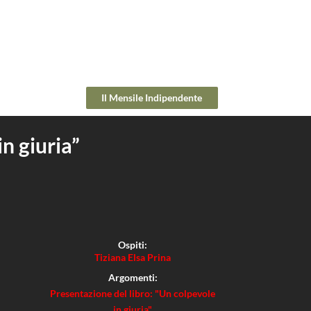
Il Mensile Indipendente
n giuria”
Ospiti:
Tiziana Elsa Prina
Argomenti:
Presentazione del libro: "Un colpevole
in giuria"