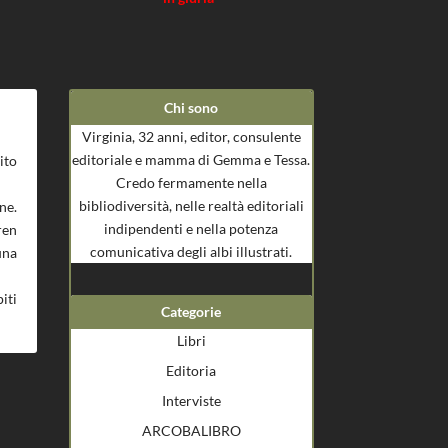
Chi sono
Virginia, 32 anni, editor, consulente
editoriale e mamma di Gemma e Tessa.
ito
Credo fermamente nella
bibliodiversità, nelle realtà editoriali
ne.
indipendenti e nella potenza
ren
comunicativa degli albi illustrati.
una
iti
Categorie
Libri
Editoria
Interviste
ARCOBALIBRO