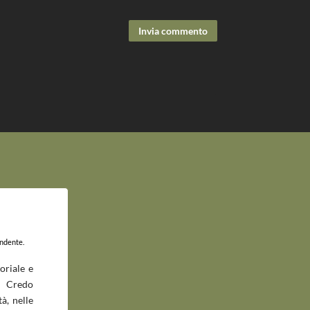
Invia commento
endente.
oriale e
 Credo
à, nelle