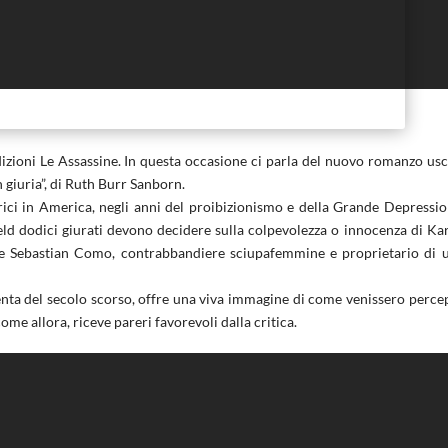
Edizioni Le Assassine. In questa occasione ci parla del nuovo romanzo usc
n giuria”, di Ruth Burr Sanborn.
ttrici in America, negli anni del proibizionismo e della Grande Depressio
field dodici giurati devono decidere sulla colpevolezza o innocenza di Ka
nte Sebastian Como, contrabbandiere sciupafemmine e proprietario di 
enta del secolo scorso, offre una viva immagine di come venissero percep
 come allora, riceve pareri favorevoli dalla critica.