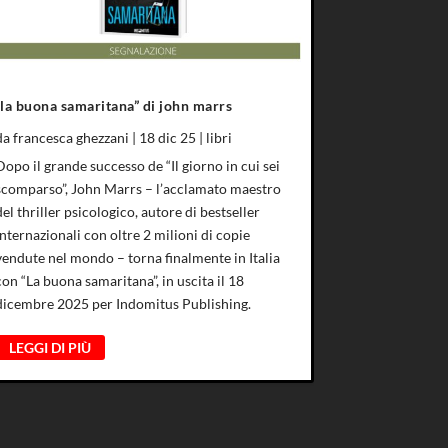
“la buona samaritana” di john marrs
da
francesca ghezzani
|
18 dic 25
|
libri
Dopo il grande successo de “Il giorno in cui sei
scomparso”, John Marrs – l’acclamato maestro
del thriller psicologico, autore di bestseller
internazionali con oltre 2 milioni di copie
vendute nel mondo – torna finalmente in Italia
con “La buona samaritana”, in uscita il 18
dicembre 2025 per Indomitus Publishing.
LEGGI DI PIÙ