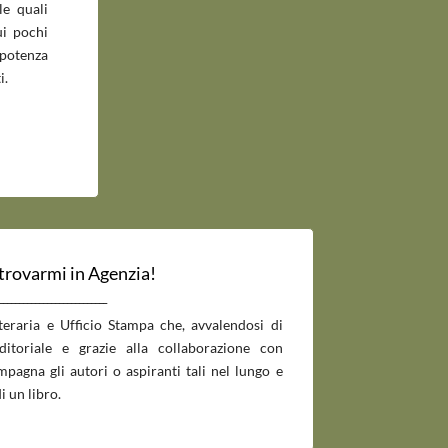
le quali
ui pochi
potenza
i.
 trovarmi in Agenzia!
___________________________
tteraria e Ufficio Stampa che, avvalendosi di
editoriale e grazie alla collaborazione con
pagna gli autori o aspiranti tali nel lungo e
i un libro.