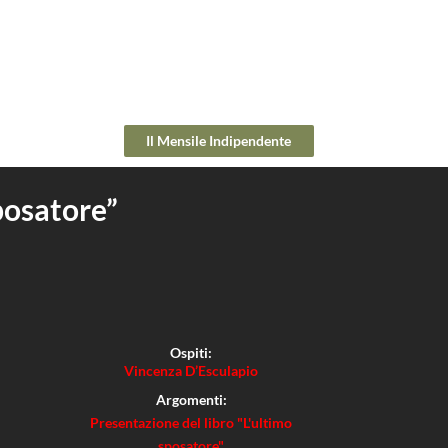
Il Mensile Indipendente
posatore”
Ospiti:
Vincenza D’Esculapio
Argomenti:
Presentazione del libro "L'ultimo
sposatore"