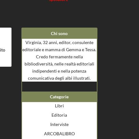
Chi sono
Virginia, 32 anni, editor, consulente
editoriale e mamma di Gemma e Tessa.
ito
Credo fermamente nella
bibliodiversità, nelle realtà editoriali
indipendenti e nella potenza
comunicativa degli albi illustrati.
Categorie
Libri
Editoria
Interviste
ARCOBALIBRO