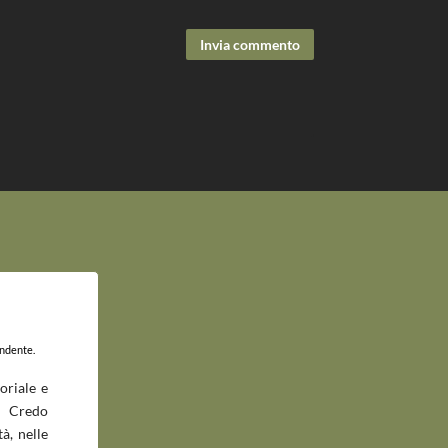
Invia commento
endente.
oriale e
 Credo
à, nelle