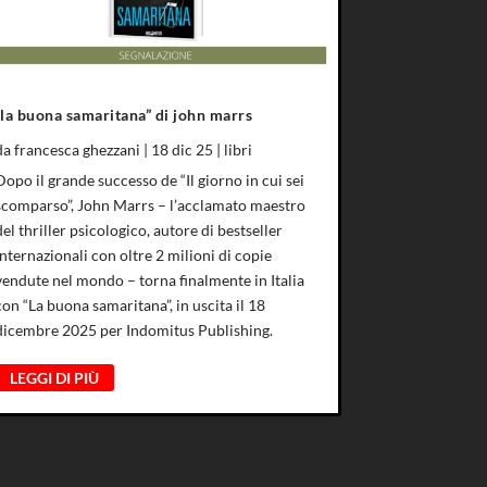
“la buona samaritana” di john marrs
da
francesca ghezzani
|
18 dic 25
|
libri
Dopo il grande successo de “Il giorno in cui sei
scomparso”, John Marrs – l’acclamato maestro
del thriller psicologico, autore di bestseller
internazionali con oltre 2 milioni di copie
vendute nel mondo – torna finalmente in Italia
con “La buona samaritana”, in uscita il 18
dicembre 2025 per Indomitus Publishing.
LEGGI DI PIÙ