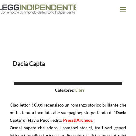
Dacia Capta
Categorie:
Libri
Ciao lettori! Oggi recensisco un romanzo storico brillante che
mi ha tenuta incollata alle sue pagine; sto parlando di “
Dacia
Capta
” di
Flavio Pucci
, edito
Press&Archeos
.
Ormai sapete che adoro i romanzi storici, tra i vari generi
letterari, quello storico si addice più di altri a me e ai miei