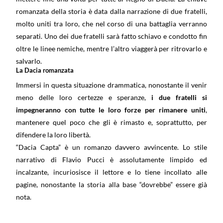
romanzata della storia è data dalla narrazione di due fratelli,
molto uniti tra loro, che nel corso di una battaglia verranno
separati. Uno dei due fratelli sarà fatto schiavo e condotto fin
oltre le linee nemiche, mentre l’altro viaggerà per ritrovarlo e
salvarlo.
La Dacia romanzata
Immersi in questa situazione drammatica, nonostante il venir
meno delle loro certezze e speranze,
i due fratelli si
impegneranno con tutte le loro forze per rimanere uniti
,
mantenere quel poco che gli è rimasto e, soprattutto, per
difendere la loro libertà.
“Dacia Capta” è un romanzo davvero avvincente. Lo stile
narrativo di Flavio Pucci è assolutamente limpido ed
incalzante, incuriosisce il lettore e lo tiene incollato alle
pagine, nonostante la storia alla base “dovrebbe” essere già
nota.