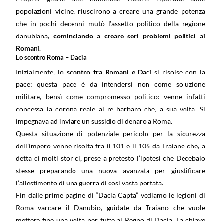
popolazioni vicine, riuscirono a creare una grande potenza
che in pochi decenni mutò l’assetto politico della regione
danubiana,
cominciando a creare seri problemi politici ai
Romani
.
Lo scontro Roma – Dacia
Inizialmente, lo
scontro tra Romani e Daci
si risolse con la
pace; questa pace è da intendersi non come soluzione
militare, bensì come compromesso politico: venne infatti
concessa la corona reale al re barbaro che, a sua volta. Si
impegnava ad inviare un sussidio di denaro a Roma.
Questa situazione di potenziale pericolo per la sicurezza
dell’impero venne risolta fra il 101 e il 106 da Traiano che, a
detta di molti storici, prese a pretesto l’ipotesi che Decebalo
stesse preparando una nuova avanzata per giustificare
l’allestimento di una guerra di così vasta portata.
Fin dalle prime pagine di “Dacia Capta” vediamo le legioni di
Roma varcare il Danubio, guidate da Traiano che vuole
mettere fine una volta per tutte al Regno di Dacia. La chiave