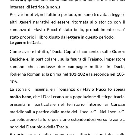
interessi di lettrice (e non..)
Per vari motivi, nell’ultimo periodo, mi sono trovata a leggere
altri generi narrativi ed essere ritornata allo storico con il
romanzo di Flavio Pucci è stato bello, probabilmente era è
stato proprio il libro giusto da leggere in questo periodo.
Le guerre in Dacia
Come avrete intuito, “Dacia Capta” si concentra sulle
Guerre
Daciche
e, in particolare , sulla figura di
Traiano
, imperatore
romano che condusse due campagne militari in Dacia,
l’odierna Romania: la prima nel 101-102 e la seconda nel 105-
106.
La storia ci insegna, e
il romanzo di Flavio Pucci lo spiega
molto bene
, che i Daci erano una popolazione di stirpe tracia,
presenti in particolare nel territorio intorno ai Carpazi
meridionali a partire dalla metà del II sec. a.C.. Nel I sec. a.C.
consolidarono la loro posizione estendendosi verso le zone a
nord del Danubio e della Tracia.
Proprio grazie alle numerose vittorie riportate sulle