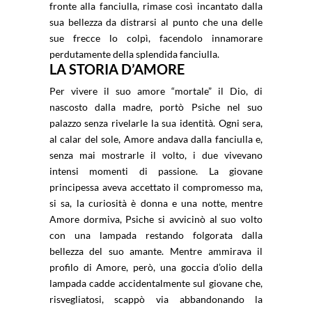
fronte alla fanciulla, rimase così incantato dalla
sua bellezza da distrarsi al punto che una delle
sue frecce lo colpì, facendolo innamorare
perdutamente della splendida fanciulla.
LA STORIA D’AMORE
Per vivere il suo amore “mortale” il Dio, di
nascosto dalla madre, portò Psiche nel suo
palazzo senza rivelarle la sua identità. Ogni sera,
al calar del sole, Amore andava dalla fanciulla e,
senza mai mostrarle il volto, i due vivevano
intensi momenti di passione. La giovane
principessa aveva accettato il compromesso ma,
si sa, la curiosità è donna e una notte, mentre
Amore dormiva, Psiche si avvicinò al suo volto
con una lampada restando folgorata dalla
bellezza del suo amante. Mentre ammirava il
profilo di Amore, però, una goccia d’olio della
lampada cadde accidentalmente sul giovane che,
risvegliatosi, scappò via abbandonando la