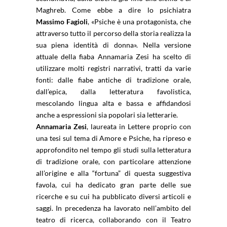
Maghreb. Come ebbe a dire lo psichiatra
Massimo Fagioli
, «Psiche è una protagonista, che
attraverso tutto il percorso della storia realizza la
sua piena identità di donna». Nella versione
attuale della fiaba Annamaria Zesi ha scelto di
utilizzare molti registri narrativi, tratti da varie
fonti: dalle fiabe antiche di tradizione orale,
dall’epica, dalla letteratura favolistica,
mescolando lingua alta e bassa e affidandosi
anche a espressioni sia popolari sia letterarie.
Annamaria Zesi
, laureata in Lettere proprio con
una tesi sul tema di Amore e Psiche, ha ripreso e
approfondito nel tempo gli studi sulla letteratura
di tradizione orale, con particolare attenzione
all’origine e alla “fortuna” di questa suggestiva
favola, cui ha dedicato gran parte delle sue
ricerche e su cui ha pubblicato diversi articoli e
saggi. In precedenza ha lavorato nell’ambito del
teatro di ricerca, collaborando con il Teatro