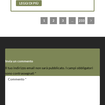
LEGGI DI PIÙ
1
2
3
...
233
Invia un commento
Il tuo indirizzo email non sarà pubblicato.
I campi obbligatori
sono contrassegnati
*