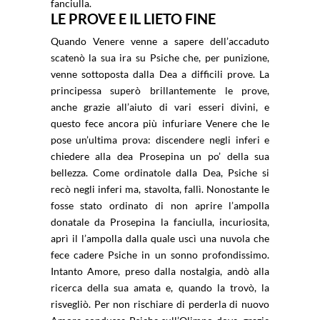
fanciulla.
LE PROVE E IL LIETO FINE
Quando Venere venne a sapere dell’accaduto
scatenò la sua ira su Psiche che, per punizione,
venne sottoposta dalla Dea a difficili prove. La
principessa superò brillantemente le prove,
anche grazie all’aiuto di vari esseri divini, e
questo fece ancora più infuriare Venere che le
pose un’ultima prova: discendere negli inferi e
chiedere alla dea Prosepina un po’ della sua
bellezza. Come ordinatole dalla Dea, Psiche si
recò negli inferi ma, stavolta, fallì. Nonostante le
fosse stato ordinato di non aprire l’ampolla
donatale da Prosepina la fanciulla, incuriosita,
aprì il l’ampolla dalla quale uscì una nuvola che
fece cadere Psiche in un sonno profondissimo.
Intanto Amore, preso dalla nostalgia, andò alla
ricerca della sua amata e, quando la trovò, la
risvegliò. Per non rischiare di perderla di nuovo