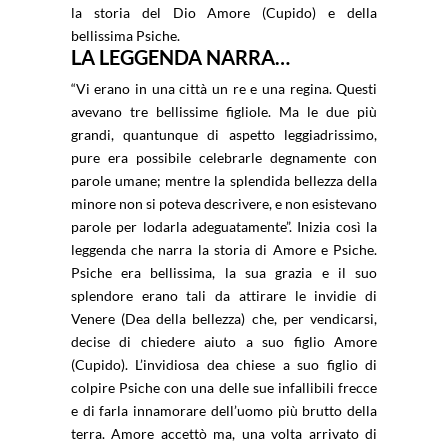
la storia del Dio Amore (Cupido) e della
bellissima Psiche.
LA LEGGENDA NARRA…
“Vi erano in una città un re e una regina. Questi
avevano tre bellissime figliole. Ma le due più
grandi, quantunque di aspetto leggiadrissimo,
pure era possibile celebrarle degnamente con
parole umane; mentre la splendida bellezza della
minore non si poteva descrivere, e non esistevano
parole per lodarla adeguatamente”. Inizia così la
leggenda che narra la storia di Amore e Psiche.
Psiche era bellissima, la sua grazia e il suo
splendore erano tali da attirare le invidie di
Venere (Dea della bellezza) che, per vendicarsi,
decise di chiedere aiuto a suo figlio Amore
(Cupido). L’invidiosa dea chiese a suo figlio di
colpire Psiche con una delle sue infallibili frecce
e di farla innamorare dell’uomo più brutto della
terra. Amore accettò ma, una volta arrivato di