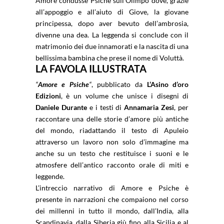
Amore condusse Psiche sull’Olimpo dove, grazie
all’appoggio e all’aiuto di Giove, la giovane
principessa, dopo aver bevuto dell’ambrosia,
divenne una dea. La leggenda si conclude con il
matrimonio dei due innamorati e la nascita di una
bellissima bambina che prese il nome di Voluttà.
LA FAVOLA ILLUSTRATA
“
Amore
e Psiche
“
, pubblicato da
L’Asino d’oro
Edizioni
, è un volume che unisce i disegni di
Daniele Durante
e i testi di
Annamaria Zesi
, per
raccontare una delle storie d’amore più antiche
del mondo, riadattando il testo di Apuleio
attraverso un lavoro non solo d’immagine ma
anche su un testo che restituisce i suoni e le
atmosfere dell’antico racconto orale di miti e
leggende.
L’intreccio narrativo di Amore e Psiche è
presente in narrazioni che compaiono nel corso
dei millenni in tutto il mondo, dall’India, alla
Scandinavia, dalla Siberia giù fino alla Sicilia e al