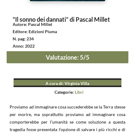
“Il sonno dei dannati” di Pascal Millet
Autore
:
Pascal Millet
Editore
:
Edizioni Piuma
N. pag
:
234
Anno
:
2022
Valutazione
:
5
/5
A cura di
:
Virginia Villa
Categorie:
Libri
Proviamo ad immaginare cosa succederebbe se la Terra stesse
per morire, ma soprattutto proviamo ad immaginare cosa
comporterebbe per l’umanità se come soluzione a questa
tragedia fosse presentata l’opzione di salvare i più ricchi e di