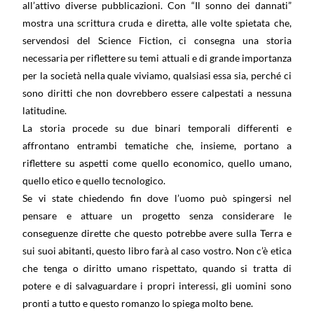
all’attivo diverse pubblicazioni. Con “Il sonno dei dannati”
mostra una scrittura cruda e diretta, alle volte spietata che,
servendosi del Science Fiction, ci consegna una storia
necessaria per riflettere su temi attuali e di grande importanza
per la società nella quale viviamo, qualsiasi essa sia, perché ci
sono diritti che non dovrebbero essere calpestati a nessuna
latitudine.
La storia procede su due binari temporali differenti e
affrontano entrambi tematiche che, insieme, portano a
riflettere su aspetti come quello economico, quello umano,
quello etico e quello tecnologico.
Se vi state chiedendo fin dove l’uomo può spingersi nel
pensare e attuare un progetto senza considerare le
conseguenze dirette che questo potrebbe avere sulla Terra e
sui suoi abitanti, questo libro farà al caso vostro. Non c’è etica
che tenga o diritto umano rispettato, quando si tratta di
potere e di salvaguardare i propri interessi, gli uomini sono
pronti a tutto e questo romanzo lo spiega molto bene.