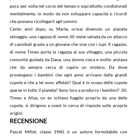
poco per volta nel corso del tempo e soprattutto condizionati
mentalmente, in modo da non sviluppare capacità o ricordi
che possano ricollegarli agli uomini.
Cento anni dopo, su Marte, ormai divenuto un pianeta
selvaggio, una ragazza di nome Jill viene salvata da un attacco
di cannibali grazie a un giovane che vive con i lupi. Il ragazzo,
di nome Timeo porta la ragazza al suo villaggio, una piccola
comunità guidata da Dana, una donna cieca e molto anziana
che da sempre cerca di capire un mistero. Da dove
provengano i bambini che ogni anno arrivano dalle grandi
cupole e che a lei sono affidati? Qual è lo scopo delle cupole
sparse in tutto il pianeta? Sono loro a produrre i bambini? Jill,
Timeo e Alias, un ex schiavo fuggito proprio da una delle
cupole, si dirigono a ovest in cerca di risposte sulle proprie
origini.
RECENSIONE
Pascal Millet, classe 1960, è un autore formidabile con