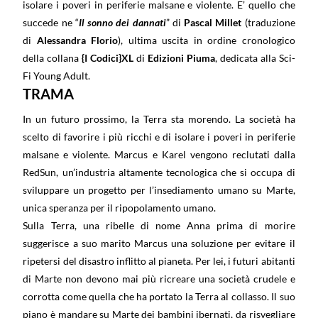
isolare i poveri in periferie malsane e violente. E’ quello che
succede ne “
Il sonno dei dannati
” di
Pascal Millet
(traduzione
di
Alessandra Florio
), ultima uscita in ordine cronologico
della collana
{I Codici}XL
di
Edizioni Piuma
, dedicata alla Sci-
Fi Young Adult.
TRAMA
In un futuro prossimo, la Terra sta morendo. La società ha
scelto di favorire i più ricchi e di isolare i poveri in periferie
malsane e violente. Marcus e Karel vengono reclutati dalla
RedSun, un’industria altamente tecnologica che si occupa di
sviluppare un progetto per l’insediamento umano su Marte,
unica speranza per il ripopolamento umano.
Sulla Terra, una ribelle di nome Anna prima di morire
suggerisce a suo marito Marcus una soluzione per evitare il
ripetersi del disastro inflitto al pianeta. Per lei, i futuri abitanti
di Marte non devono mai più ricreare una società crudele e
corrotta come quella che ha portato la Terra al collasso. Il suo
piano è mandare su Marte dei bambini ibernati, da risvegliare