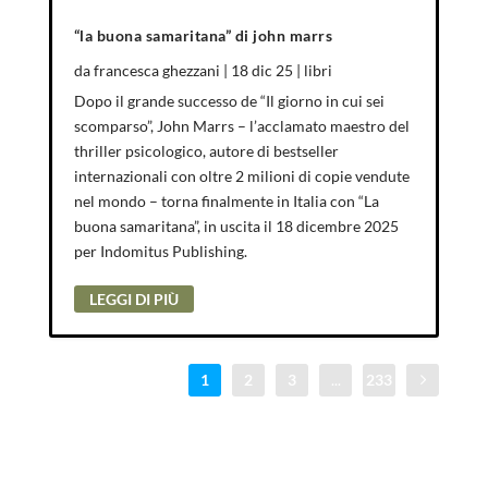
“la buona samaritana” di john marrs
da
francesca ghezzani
|
18 dic 25
|
libri
Dopo il grande successo de “Il giorno in cui sei
scomparso”, John Marrs – l’acclamato maestro del
thriller psicologico, autore di bestseller
internazionali con oltre 2 milioni di copie vendute
nel mondo – torna finalmente in Italia con “La
buona samaritana”, in uscita il 18 dicembre 2025
per Indomitus Publishing.
LEGGI DI PIÙ
1
2
3
...
233