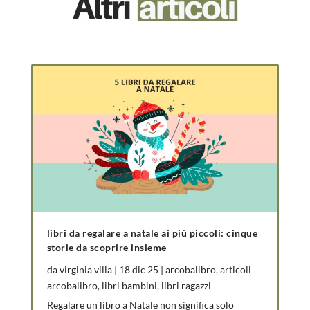
libri da regalare a natale ai più piccoli: cinque
storie da scoprire insieme
da
virginia villa
|
18 dic 25
|
arcobalibro
,
articoli
arcobalibro
,
libri bambini
,
libri ragazzi
Regalare un libro a Natale non significa solo