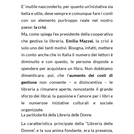
E’ inutile nasconderlo, per quanto un’iniziativa sia
bella e utile, deve sempre e comunque fare i conti
con un elemento purtroppo reale nel nostro
paese:
la crisi
.
Ma, come spiega l’ex presidente della cooperativa
che gestiva la libreria,
Emilia Mazzei
, la crisi è
solo uno dei tanti motivi. Bisogna, infatti, mettere
in conto anche che in Italia il numero dei lettori è
diminuito e con questo, le persone disposte a
spendere per acquistare un libro. Non dobbiamo
dimenticare, poi, che l’
aumento dei costi di
gestione
non consente – o disincentiva – le
libreria a rimanere aperte, nonostante il grande
sforzo dei librai, la passione e l’amore per i libri e
le numerose iniziative culturali e sociale
organizzate.
La particolarità della Libreria delle Donne
La caratteristica principale della “Libreria delle
Donne”, e la sua anima fondante, era la presenza,