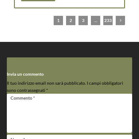
1
2
3
...
233
Invia un commento
Il tuo indirizzo email non sarà pubblicato.
I campi obbligatori
sono contrassegnati
*