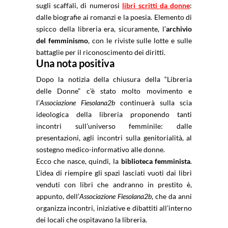
sugli scaffali, di numerosi
libri scritti da donne
:
dalle biografie ai romanzi e la poesia. Elemento di
spicco della libreria era, sicuramente, l’
archivio
del femminismo
, con le riviste sulle lotte e sulle
battaglie per il riconoscimento dei diritti.
Una nota positiva
Dopo la notizia della chiusura della “Libreria
delle Donne” c’è stato molto movimento e
l’
Associazione Fiesolana2b
continuerà sulla scia
ideologica della libreria proponendo tanti
incontri sull’universo femminile: dalle
presentazioni, agli incontri sulla genitorialità, al
sostegno medico-informativo alle donne.
Ecco che nasce, quindi, la
biblioteca femminista
.
L’idea di riempire gli spazi lasciati vuoti dai libri
venduti con libri che andranno in prestito è,
appunto, dell’
Associazione Fiesolana2b
, che da anni
organizza incontri, iniziative e dibattiti all’interno
dei locali che ospitavano la libreria.