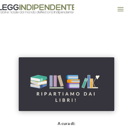
“Libreria delle Donne”: dopo la
chiusura, una biblioteca
femminista
A cura di: