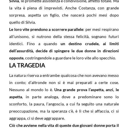
Silvia
, le promette assistenza e condivisione, affetto totale. Ma
la vita è piena di imprevisti. Anche Costanza, con grande
sorpresa, aspetta un figlio, che nascerà pochi mesi dopo
quello di Silvia.
Le loro vite prendono a scorrere parallele
: per mesi respirano
all’unisono, si nutrono della stessa felicità, sognano futuri
identici. Fino a quando
un destino crudele, ai limiti
dell’assurdità, decide di spingere le due donne in direzioni
opposte
, costringendole a guardare le loro vite allo specchio.
LA TRAGEDIA
La natura riserva a entrambe qualcosa che non avevano messo
in conto; d’altronde non si è mai preparati a certe cose.
Nessuno al mondo lo è.
Una grande prova l’aspetta, anzi, le
aspetta
, in parte analoga, dove a predominare sono lo
sconforto, la paura, l’angoscia, a cui fa seguito una naturale
preoccupazione, ma la speranza c’è, è lì che si affaccia, ci si
aggrappa, ci si deve aggrappare.
Ciò che avviene nella vita di queste due giovani donne porta il