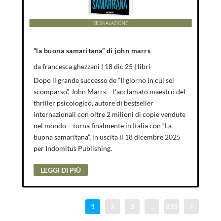
“la buona samaritana” di john marrs
da
francesca ghezzani
|
18 dic 25
|
libri
Dopo il grande successo de “Il giorno in cui sei
scomparso”, John Marrs – l’acclamato maestro del
thriller psicologico, autore di bestseller
internazionali con oltre 2 milioni di copie vendute
nel mondo – torna finalmente in Italia con “La
buona samaritana”, in uscita il 18 dicembre 2025
per Indomitus Publishing.
LEGGI DI PIÙ
1
2
3
...
233