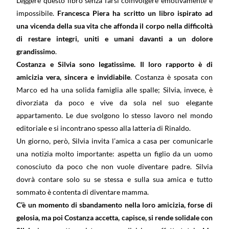
Leggere questo libro senza farsi coinvolgere emotivamente è
impossibile.
Francesca Piera ha scritto un libro ispirato ad
una vicenda della sua vita che affonda il corpo nella difficoltà
di restare integri, uniti e umani davanti a un dolore
grandissimo
.
Costanza e Silvia sono legatissime. Il loro rapporto è di
amicizia vera, sincera e invidiabile
.
Costanza è sposata con
Marco ed ha una solida famiglia alle spalle; Silvia, invece, è
divorziata da poco e vive da sola nel suo elegante
appartamento. Le due svolgono lo stesso lavoro nel mondo
editoriale e si incontrano spesso alla latteria di Rinaldo.
Un giorno, però, Silvia invita l’amica a casa per comunicarle
una notizia molto importante: aspetta un figlio da un uomo
conosciuto da poco che non vuole diventare padre. Silvia
dovrà contare solo su se stessa e sulla sua amica e tutto
sommato è contenta di diventare mamma.
C’è un momento di sbandamento nella loro amicizia, forse di
gelosia, ma poi Costanza accetta, capisce, si rende solidale con