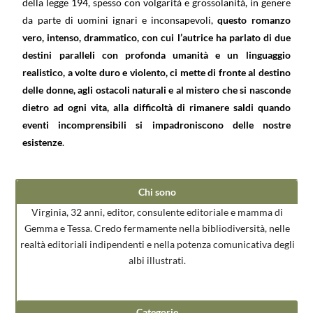
della legge 194, spesso con volgarità e grossolanità, in genere
da parte di uomini ignari e inconsapevoli,
questo romanzo
vero, intenso, drammatico, con cui l’autrice ha parlato di due
destini paralleli con profonda umanità e un linguaggio
realistico, a volte duro e violento, ci mette di fronte al destino
delle donne, agli ostacoli naturali e al mistero che si nasconde
dietro ad ogni vita, alla difficoltà di rimanere saldi quando
eventi incomprensibili si impadroniscono delle nostre
esistenze
.
Chi sono
Virginia, 32 anni, editor, consulente editoriale e mamma di
Gemma e Tessa. Credo fermamente nella bibliodiversità, nelle
realtà editoriali indipendenti e nella potenza comunicativa degli
albi illustrati.
Categorie