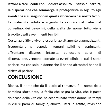
lettore a fare i conti con il dolore assoluto, il senso di perdita,
la disperazione che sommerge le protagoniste in seguito agli
eventi che si susseguono in questa storia vera dei nostri tempi
.
La maternità voluta e sognata, la retorica del bebè, del
corredino, dei bavaglini, della scelta del nome, tutto viene
travolto dagli avvenimenti terribili.
Costanza e Silvia vivono esperienze altamente traumatizzanti,
frequentano gli ospedali romani gelidi e respingenti,
affrontano diagnosi infauste, conoscono abissi di
disperazione, vengono lacerate da eventi clinici di cui si sente
parlare, ma che solo le donne che li hanno affrontati hanno il
diritto di parlare.
CONCLUSIONE
Bianca, il nome che dà il titolo al romanzo, è il nome della
bambina sfortunata, la ferita che segna la vita, che è parte
dolorosa della vita che ha accomunato tante donne. In tempi
in cui si parla di famiglia, aborto, uteri in affitto, revisione