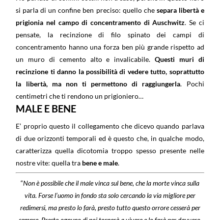
si parla di un confine ben preciso: quello che
separa libertà e
prigionia nel campo di concentramento di Auschwitz
. Se ci
pensate, la recinzione di filo spinato dei campi di
concentramento hanno una forza ben più grande rispetto ad
un muro di cemento alto e invalicabile.
Questi muri di
recinzione ti danno la possibilità di vedere tutto, soprattutto
la libertà, ma non ti permettono di raggiungerla
. Pochi
centimetri che ti rendono un prigioniero…
MALE E BENE
E’ proprio questo il collegamento che dicevo quando parlava
di due orizzonti temporali ed è questo che, in qualche modo,
caratterizza quella dicotomia troppo spesso presente nelle
nostre vite: quella tra
bene e male
.
“
Non è possibile che il male vinca sul bene, che la morte vinca sulla
vita. Forse l’uomo in fondo sta solo cercando la via migliore per
redimersi, ma presto lo farà, presto tutto questo orrore cesserà per
sempre. Presto ognuno di noi tornerà a vivere e lo farà per davvero.