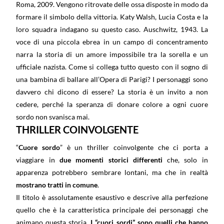
Roma, 2009. Vengono ritrovate delle ossa disposte in modo da
formare il simbolo della vittoria. Katy Walsh, Lucia Costa e la
loro squadra indagano su questo caso. Auschwitz, 1943. La
voce di una piccola ebrea in un campo di concentramento
narra la storia di un amore impossibile tra la sorella e un
ufficiale nazista. Come si collega tutto questo con il sogno di
una bambina di ballare all’Opera di Parigi? I personaggi sono
davvero chi dicono di essere? La storia è un invito a non
cedere, perché la speranza di donare colore a ogni cuore
sordo non svanisca mai.
THRILLER COINVOLGENTE
“
Cuore sordo
” è un thriller coinvolgente che ci porta a
viaggiare in
due momenti storici differenti
che, solo in
apparenza potrebbero sembrare lontani, ma che in realtà
mostrano tratti in comune
.
Il titolo è assolutamente esaustivo e descrive alla perfezione
quello che è la caratteristica principale dei personaggi che
animano questa storia.
I “cuori sordi” sono quelli che hanno