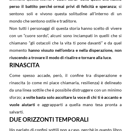
perso il battito perché ormai privi di felicità e speranza
; si
sentono soli e vivono questa solitudine all’interno di un
mondo che sentono ostile e traditore.
Non tutti i personaggi di questa storia hanno scelto di vivere
con un “cuore sordo”, alcuni sono inciampati in quelli che si
chiamano “gli ostacoli che la vita ti pone davanti” e da quel
momento
hanno vissuto nell’ombra e nella disperazione, non
riuscendo a trovare il modo di risalire e tornare alla luce
.
RINASCITA
Come spesso accade, però, il confine tra disperazione e
rinascita (o come mi piace chiamarla, resilienza) è delineato
da una linea sottile che è possibile distruggere con un minimo
sforzo;
a volte basta solo ascoltare la voce di chi ti è accanto e
vuole aiutarti
e aggrapparti a quella mano tesa pronta a
salvarti.
DUE ORIZZONTI TEMPORALI
Ho parlato di confini sottili non a caso, perchè in questo libro