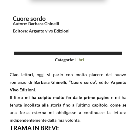
Cuore sordo
Autore
:
Barbara Ghinelli
Editore
:
Argento vivo Edizioni
Categorie:
Libri
Ciao lettori, oggi vi parlo con molto piacere del nuovo
romanzo di
Barbara Ghinelli
, “
Cuore sordo
”, edito
Argento
Vivo Edizioni
.
Il libro
mi ha colpito molto fin dalle prime pagine
e mi ha
tenuta incollata alla storia fino all’ultimo capitolo, come se
una forza esterna mi obbligasse a continuare la lettura
indipendentemente dalla mia volontà.
TRAMA IN BREVE