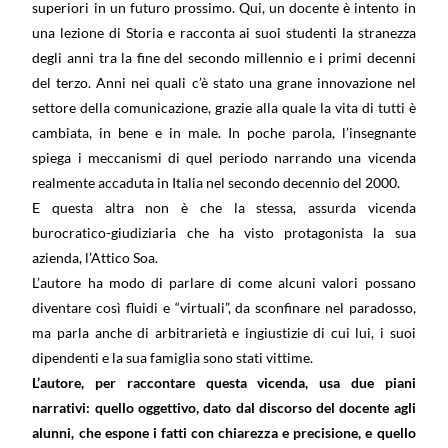
superiori in un futuro prossimo. Qui, un docente è intento in
una lezione di Storia e racconta ai suoi studenti la stranezza
degli anni tra la fine del secondo millennio e i primi decenni
del terzo. Anni nei quali c’è stato una grane innovazione nel
settore della comunicazione, grazie alla quale la vita di tutti è
cambiata, in bene e in male. In poche parola, l’insegnante
spiega i meccanismi di quel periodo narrando una vicenda
realmente accaduta in Italia nel secondo decennio del 2000.
E questa altra non è che la stessa, assurda vicenda
burocratico-giudiziaria che ha visto protagonista la sua
azienda, l’Attico Soa.
L’autore ha modo di parlare di come alcuni valori possano
diventare così fluidi e “virtuali”, da sconfinare nel paradosso,
ma parla anche di arbitrarietà e ingiustizie di cui lui, i suoi
dipendenti e la sua famiglia sono stati vittime.
L’autore, per raccontare questa vicenda, usa due piani
narrativi: quello oggettivo, dato dal discorso del docente agli
alunni, che espone i fatti con chiarezza e precisione, e quello