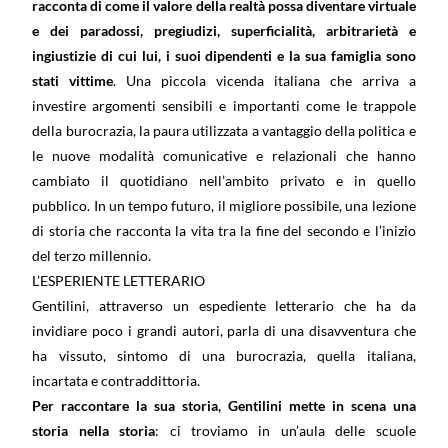
racconta di come il valore della realtà possa diventare virtuale
e dei paradossi, pregiudizi, superficialità, arbitrarietà e
ingiustizie di cui lui, i suoi dipendenti e la sua famiglia sono
stati vittime
. Una piccola vicenda italiana che arriva a
investire argomenti sensibili e importanti come le trappole
della burocrazia, la paura utilizzata a vantaggio della politica e
le nuove modalità comunicative e relazionali che hanno
cambiato il quotidiano nell’ambito privato e in quello
pubblico. In un tempo futuro, il migliore possibile, una lezione
di storia che racconta la vita tra la fine del secondo e l’inizio
del terzo millennio.
L’ESPERIENTE LETTERARIO
Gentilini, attraverso un espediente letterario che ha da
invidiare poco i grandi autori, parla di una disavventura che
ha vissuto, sintomo di una burocrazia, quella italiana,
incartata e contraddittoria.
Per raccontare la sua storia, Gentilini mette in scena una
storia nella storia
: ci troviamo in un’aula delle scuole