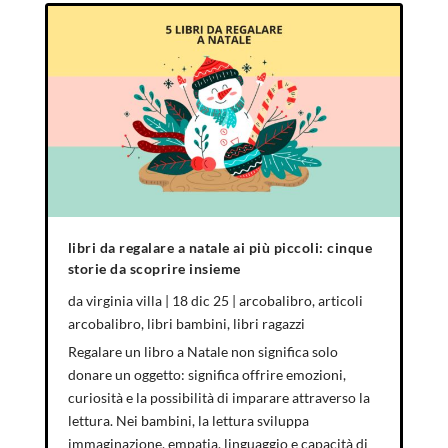
libri da regalare a natale ai più piccoli: cinque
storie da scoprire insieme
da
virginia villa
|
18 dic 25
|
arcobalibro
,
articoli
arcobalibro
,
libri bambini
,
libri ragazzi
Regalare un libro a Natale non significa solo
donare un oggetto: significa offrire emozioni,
curiosità e la possibilità di imparare attraverso la
lettura. Nei bambini, la lettura sviluppa
immaginazione, empatia, linguaggio e capacità di