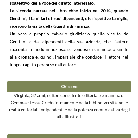
soggettivo, della voce del diretto interessato.
La vicenda narrata nel libro ebbe inizio nel 2014, quando
Gentilini, i familiari e i suoi dipendenti, e le rispettive famiglie,
ricevono la visita della Guardia di Finanza.
Un vero e proprio calvario giudiziario quello vissuto da
Gentilini e dai dipendenti della sua azienda, che l’autore
racconta in modo minuzioso, servendosi di un metodo simile
alla cronaca e, quindi, imparziale che conduce il lettore nel
lungo tragitto percorso dall’autore.
Chi sono
Virginia, 32 anni, editor, consulente editoriale e mamma di
Gemma e Tessa. Credo fermamente nella bibliodiversità, nelle
realtà editoriali indipendenti e nella potenza comunicativa degli
albi illustrati.