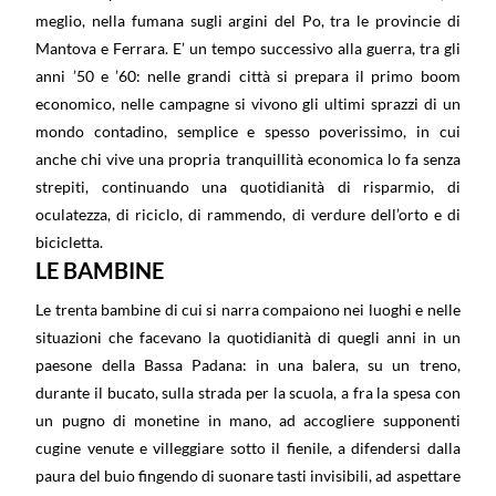
meglio, nella fumana sugli argini del Po, tra le provincie di
Mantova e Ferrara. E’ un tempo successivo alla guerra, tra gli
anni ’50 e ’60: nelle grandi città si prepara il primo boom
economico, nelle campagne si vivono gli ultimi sprazzi di un
mondo contadino, semplice e spesso poverissimo, in cui
anche chi vive una propria tranquillità economica lo fa senza
strepiti, continuando una quotidianità di risparmio, di
oculatezza, di riciclo, di rammendo, di verdure dell’orto e di
bicicletta.
LE BAMBINE
Le trenta bambine di cui si narra compaiono nei luoghi e nelle
situazioni che facevano la quotidianità di quegli anni in un
paesone della Bassa Padana: in una balera, su un treno,
durante il bucato, sulla strada per la scuola, a fra la spesa con
un pugno di monetine in mano, ad accogliere supponenti
cugine venute e villeggiare sotto il fienile, a difendersi dalla
paura del buio fingendo di suonare tasti invisibili, ad aspettare