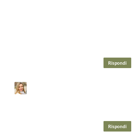
Proprietà di linguaggio, capacità di analisi, attenta lettura
del testo, mi fanno sentire particolarmente felice di
essere un lettore di Zena, un ammiratore del suo stile
così poetico e piacevole.
Grazie per questa recensione, per questo blog scoperto
per caso, continuerò con piacere a leggerla e seguirla.
Felice giornata.
Ale
Rispondi
VIRGINIA VILLA
il Gennaio 20, 2020 alle 3:14 pm
Buongiorno Alessandro, la ringrazio per questo suo
commento. Sarà mio piacere informare l’autrice di
questa recensione.
Le auguro una buona giornata!
Rispondi