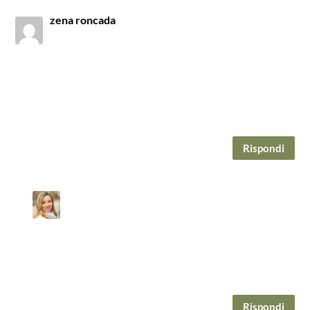
zena roncada
il Gennaio 21, 2020 alle 10:40 am
Ringrazio di cuore sia Lina, per la sua lettura così
profonda e articolata, sia Lei, Virginia, per l’ospitalità
offerta.
Ho scoperto un blog interessante, che seguirò con
attenzione assidua!
zena
Rispondi
VIRGINIA VILLA
il Gennaio 21, 2020 alle 10:44 am
Grazie a lei per aver regalato a noi lettori una storia
così bella, appassionante e poetica. È stato un piacere
ospitarla attraverso il suo romanzo ed è un piacere
leggere questo suo commento.
Grazie!
Rispondi