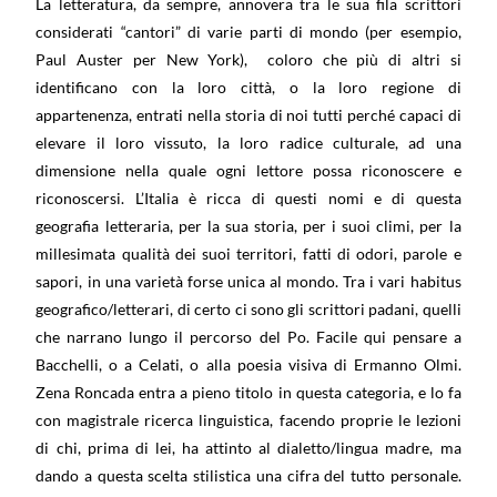
La letteratura, da sempre, annovera tra le sua fila scrittori
considerati “cantori” di varie parti di mondo (per esempio,
Paul Auster per New York),
coloro che più di altri si
identificano con la loro città, o la loro regione di
appartenenza, entrati nella storia di noi tutti perché capaci di
elevare il loro vissuto, la loro radice culturale, ad una
dimensione nella quale ogni lettore possa riconoscere e
riconoscersi. L’Italia è ricca di questi nomi e di questa
geografia letteraria, per la sua storia, per i suoi climi, per la
millesimata qualità dei suoi territori, fatti di odori, parole e
sapori, in una varietà forse unica al mondo. Tra i vari habitus
geografico/letterari, di certo ci sono gli scrittori padani, quelli
che narrano lungo il percorso del Po. Facile qui pensare a
Bacchelli, o a Celati, o alla poesia visiva di Ermanno Olmi.
Zena Roncada entra a pieno titolo in questa categoria, e lo fa
con magistrale ricerca linguistica, facendo proprie le lezioni
di chi, prima di lei, ha attinto al dialetto/lingua madre, ma
dando a questa scelta stilistica una cifra del tutto personale.