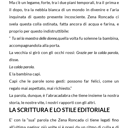
Ma c’è un legame, forte, tra i due piani temporali, tra il prima e
il dopo, tra la nebbia bianca di un mondo in divenire e l’aria
inquinata di questo presente incosciente. Zena Roncada ci
svela questa colla ostinata, fatta ancora di acqua e farina, e
proprio per questo indistruttibile:
“
Tu sei la maestra delle donne,
quella volta fu solenne la bambina,
accompagnandola alla porta.
La vecchia si girò con gli occhi rossi:
Grazie per la calda parola
,
disse.
La calda parola.
E la bambina capì.
Capì che le parole sono gesti: possono far felici, come un
regalo mai aspettato, mai richiesto.”
La parola, dunque, è l’abracadabra che tiene insieme la nostra
storia, le nostre vite, i nostri rapporti con gli altri.
LA SCRITTURA E LO STILE EDITORIALE
E’ con la “sua” parola che Zena Roncada ci tiene legati fino
all’ultima pagina: più volte si è presi da un ritmo di culla e di