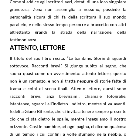
Come si addice agli scrittori veri, dotati di una loro singolare
grandezza, Zena non assomiglia a nessuno, possiede la
personalità sicura di chi fa della scrittura il suo mondo
parallelo, e nello stesso tempo percorre a braccetto con altri
altrettanto grandi la strada della narrazione, della
testimonianza.
ATTENTO, LETTORE
Il titolo del suo libro recita: “Le bambine. Storie di sguardi
sottovoce. Racconti brevi”. Si giunge subito al segno, che
suona quasi come un avvertimento: attento lettore, questo
non è un romanzo, e non si tratta neppure di storie fatte di
trama e colpi di scena finali. Attento lettore, questi sono
racconti brevi, anzi brevissimi, chiamale fotografie,
istantanee, sguardi all’indietro. Indietro, mentre si va avanti,
fedeli a Giano Bifronte, che ci invita a tenere sempre presente
ciò che ci sta dietro le spalle, mentre inseguiamo il nostro
orizzonte. Così le bambine, ad ogni pagina, ci dicono qualcosa
di un tempo i cui confini a volte sfumano nella nebbia, o