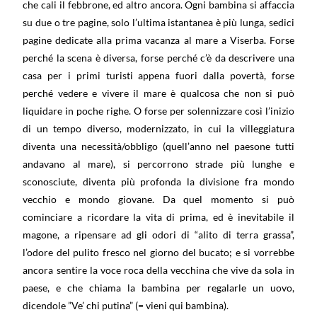
che cali il febbrone, ed altro ancora. Ogni bambina si affaccia
su due o tre pagine, solo l’ultima istantanea è più lunga, sedici
pagine dedicate alla prima vacanza al mare a Viserba. Forse
perché la scena è diversa, forse perché c’è da descrivere una
casa per i primi turisti appena fuori dalla povertà, forse
perché vedere e vivere il mare è qualcosa che non si può
liquidare in poche righe. O forse per solennizzare così l’inizio
di un tempo diverso, modernizzato, in cui la villeggiatura
diventa una necessità/obbligo (quell’anno nel paesone tutti
andavano al mare), si percorrono strade più lunghe e
sconosciute, diventa più profonda la divisione fra mondo
vecchio e mondo giovane. Da quel momento si può
cominciare a ricordare la vita di prima, ed è inevitabile il
magone, a ripensare ad gli odori di “alito di terra grassa”,
l’odore del pulito fresco nel giorno del bucato; e si vorrebbe
ancora sentire la voce roca della vecchina che vive da sola in
paese, e che chiama la bambina per regalarle un uovo,
dicendole ”Ve’ chi putina” (= vieni qui bambina).