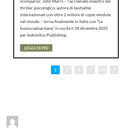
scomparso”, John Marrs – l’acclamato maestro del
thriller psicologico, autore di bestseller
internazionali con oltre 2 milioni di copie vendute
nel mondo – torna finalmente in Italia con “La
buona samaritana”, in uscita il 18 dicembre 2025
per Indomitus Publishing.
LEGGI DI PIÙ
1
2
3
...
233
Alessandro Marenco
il Gennaio 19, 2020 alle 6:37 am
Una recensione preziosa, quanto il consiglio di lettura.