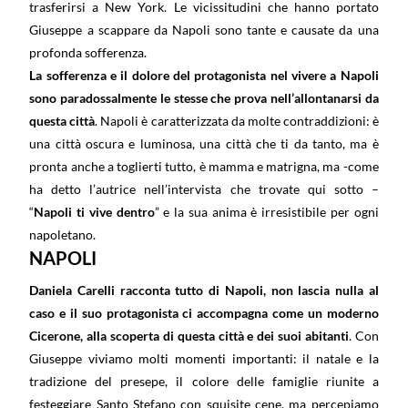
trasferirsi a New York. Le vicissitudini che hanno portato
Giuseppe a scappare da Napoli sono tante e causate da una
profonda sofferenza.
La sofferenza e il dolore del protagonista nel vivere a Napoli
sono paradossalmente le stesse che prova nell’allontanarsi da
questa città
. Napoli è caratterizzata da molte contraddizioni: è
una città oscura e luminosa, una città che ti da tanto, ma è
pronta anche a toglierti tutto, è mamma e matrigna, ma -come
ha detto l’autrice nell’intervista che trovate qui sotto –
“
Napoli ti vive dentro
” e la sua anima è irresistibile per ogni
napoletano.
NAPOLI
Daniela Carelli racconta tutto di Napoli, non lascia nulla al
caso e il suo protagonista ci accompagna come un moderno
Cicerone, alla scoperta di questa città e dei suoi abitanti
. Con
Giuseppe viviamo molti momenti importanti: il natale e la
tradizione del presepe, il colore delle famiglie riunite a
festeggiare Santo Stefano con squisite cene, ma percepiamo