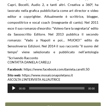
Capri, Bocelli, Audio 2, e tanti altri.
Creativa a 360°, ha
lavorato nella grafica pubblicitaria come art director e video
editor e copyrighter.
Attualmente è scrittrice, blogger,
compostitrice e vocal coach (insegnante di canto).
Nel 2011
esce il suo romanzo d’esordio: “Volevo fare la segretaria” edito
da Sassoscritto Editore.
Nel 2013 pubblica il secondo
romanzo: “Vado a Napoli e poi… MUOIO!” edito da
SensoInverso Edizioni.
Nel 2014 il suo racconto “Il suono del
tempo” viene selezionato e pubblicato nell’antologia
“Scrivendo Racconto
CONTATTA DANIELA CARELLI
Facebook
: https://www.facebook.com/daniela.carelli.50
Sito web
: https://www.mosaiconapoletano.it
ASCOLTA L’INTERVISTA ALL’AUTRICE
Audio
00:00
00:00
Player