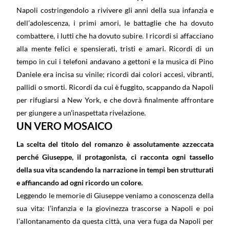
Napoli costringendolo a rivivere gli anni della sua infanzia e
dell’adolescenza, i primi amori, le battaglie che ha dovuto
combattere, i lutti che ha dovuto subire. I ricordi si affacciano
alla mente felici e spensierati, tristi e amari. Ricordi di un
tempo in cui i telefoni andavano a gettoni e la musica di Pino
Daniele era incisa su vinile; ricordi dai colori accesi, vibranti,
pallidi o smorti. Ricordi da cui è fuggito, scappando da Napoli
per rifugiarsi a New York, e che dovrà finalmente affrontare
per giungere a un’inaspettata rivelazione.
UN VERO MOSAICO
La scelta del titolo del romanzo è assolutamente azzeccata
perché Giuseppe, il protagonista, ci racconta ogni tassello
della sua vita scandendo la narrazione in tempi ben strutturati
e affiancando ad ogni ricordo un colore.
Leggendo le memorie di Giuseppe veniamo a conoscenza della
sua vita: l’infanzia e la giovinezza trascorse a Napoli e poi
l’allontanamento da questa città, una vera fuga da Napoli per